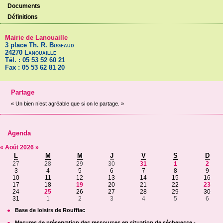
Documents
Définitions
Mairie de Lanouaille
3 place Th. R.
Bugeaud
24270
Lanouaille
Tél. : 05 53 52 60 21
Fax : 05 53 62 81 20
Partage
« Un bien n’est agréable que si on le partage. »
Agenda
«
Août
2026
»
L
M
M
J
V
S
D
27
28
29
30
31
1
2
3
4
5
6
7
8
9
10
11
12
13
14
15
16
17
18
19
20
21
22
23
24
25
26
27
28
29
30
31
1
2
3
4
5
6
Base de loisirs de Rouffiac
Mesures de préservation des ressources en situation de sécheresse -