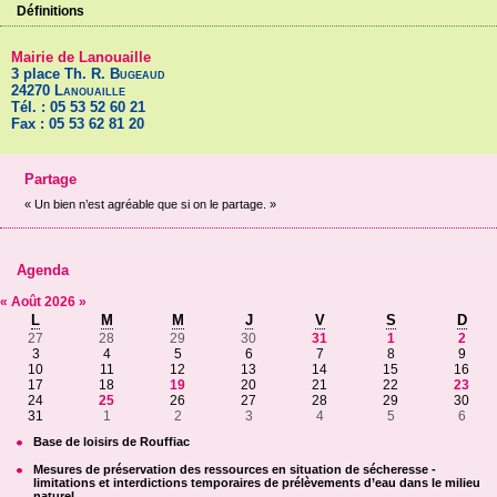
Définitions
Mairie de Lanouaille
3 place Th. R.
Bugeaud
24270
Lanouaille
Tél. : 05 53 52 60 21
Fax : 05 53 62 81 20
Partage
« Un bien n’est agréable que si on le partage. »
Agenda
«
Août
2026
»
L
M
M
J
V
S
D
27
28
29
30
31
1
2
3
4
5
6
7
8
9
10
11
12
13
14
15
16
17
18
19
20
21
22
23
24
25
26
27
28
29
30
31
1
2
3
4
5
6
Base de loisirs de Rouffiac
Mesures de préservation des ressources en situation de sécheresse -
limitations et interdictions temporaires de prélèvements d’eau dans le milieu
naturel