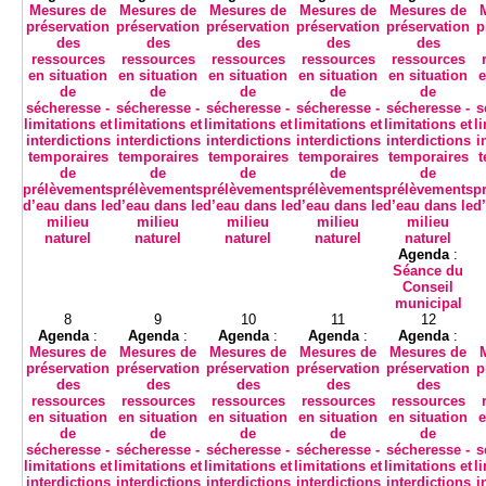
Mesures de
Mesures de
Mesures de
Mesures de
Mesures de
préservation
préservation
préservation
préservation
préservation
p
des
des
des
des
des
ressources
ressources
ressources
ressources
ressources
en situation
en situation
en situation
en situation
en situation
e
de
de
de
de
de
sécheresse -
sécheresse -
sécheresse -
sécheresse -
sécheresse -
s
limitations et
limitations et
limitations et
limitations et
limitations et
l
interdictions
interdictions
interdictions
interdictions
interdictions
i
temporaires
temporaires
temporaires
temporaires
temporaires
t
de
de
de
de
de
prélèvements
prélèvements
prélèvements
prélèvements
prélèvements
p
d’eau dans le
d’eau dans le
d’eau dans le
d’eau dans le
d’eau dans le
d
milieu
milieu
milieu
milieu
milieu
naturel
naturel
naturel
naturel
naturel
Agenda
:
Séance du
Conseil
municipal
8
9
10
11
12
Agenda
:
Agenda
:
Agenda
:
Agenda
:
Agenda
:
Mesures de
Mesures de
Mesures de
Mesures de
Mesures de
préservation
préservation
préservation
préservation
préservation
p
des
des
des
des
des
ressources
ressources
ressources
ressources
ressources
en situation
en situation
en situation
en situation
en situation
e
de
de
de
de
de
sécheresse -
sécheresse -
sécheresse -
sécheresse -
sécheresse -
s
limitations et
limitations et
limitations et
limitations et
limitations et
l
interdictions
interdictions
interdictions
interdictions
interdictions
i