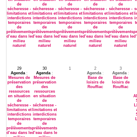
de
de
de
de
de
sécheresse -
sécheresse -
sécheresse -
sécheresse -
sécheresse -
s
limitations et
limitations et
limitations et
limitations et
limitations et
l
interdictions
interdictions
interdictions
interdictions
interdictions
i
temporaires
temporaires
temporaires
temporaires
temporaires
t
de
de
de
de
de
prélèvements
prélèvements
prélèvements
prélèvements
prélèvements
p
d’eau dans le
d’eau dans le
d’eau dans le
d’eau dans le
d’eau dans le
d
milieu
milieu
milieu
milieu
milieu
naturel
naturel
naturel
naturel
naturel
29
30
1
2
3
Agenda
:
Agenda
:
Agenda
:
Agenda
:
Mesures de
Mesures de
Base de
Base de
préservation
préservation
loisirs de
loisirs de
des
des
Rouffiac
Rouffiac
ressources
ressources
en situation
en situation
A
de
de
sécheresse -
sécheresse -
L
limitations et
limitations et
interdictions
interdictions
temporaires
temporaires
de
de
prélèvements
prélèvements
d’eau dans le
d’eau dans le