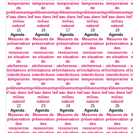
temporaires
temporaires
temporaires
temporaires
temporaires
t
de
de
de
de
de
prélèvements
prélèvements
prélèvements
prélèvements
prélèvements
p
d’eau dans le
d’eau dans le
d’eau dans le
d’eau dans le
d’eau dans le
d
milieu
milieu
milieu
milieu
milieu
naturel
naturel
naturel
naturel
naturel
15
16
17
18
19
Agenda
:
Agenda
:
Agenda
:
Agenda
:
Agenda
:
Mesures de
Mesures de
Mesures de
Mesures de
Mesures de
préservation
préservation
préservation
préservation
préservation
p
des
des
des
des
des
ressources
ressources
ressources
ressources
ressources
en situation
en situation
en situation
en situation
en situation
e
de
de
de
de
de
sécheresse -
sécheresse -
sécheresse -
sécheresse -
sécheresse -
s
limitations et
limitations et
limitations et
limitations et
limitations et
l
interdictions
interdictions
interdictions
interdictions
interdictions
i
temporaires
temporaires
temporaires
temporaires
temporaires
t
de
de
de
de
de
prélèvements
prélèvements
prélèvements
prélèvements
prélèvements
p
d’eau dans le
d’eau dans le
d’eau dans le
d’eau dans le
d’eau dans le
d
milieu
milieu
milieu
milieu
milieu
naturel
naturel
naturel
naturel
naturel
22
23
24
25
26
Agenda
:
Agenda
:
Agenda
:
Agenda
:
Agenda
:
Mesures de
Mesures de
Mesures de
Mesures de
Mesures de
préservation
préservation
préservation
préservation
préservation
p
des
des
des
des
des
ressources
ressources
ressources
ressources
ressources
en situation
en situation
en situation
en situation
en situation
e