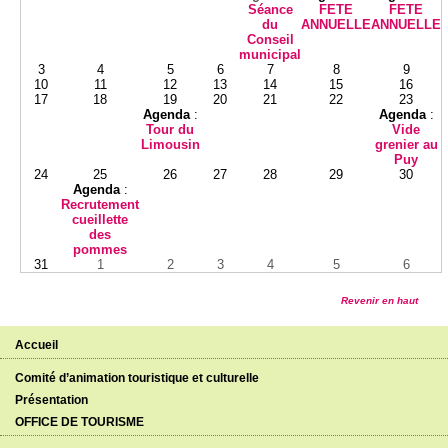
Séance
FETE
FETE
du
ANNUELLE
ANNUELLE
Conseil
municipal
3
4
5
6
7
8
9
10
11
12
13
14
15
16
17
18
19
20
21
22
23
Agenda
:
Agenda
:
Tour du
Vide
Limousin
grenier au
Puy
24
25
26
27
28
29
30
Agenda
:
Recrutement
cueillette
des
pommes
31
1
2
3
4
5
6
Revenir en haut
Accueil
Comité d’animation touristique et culturelle
Présentation
OFFICE DE TOURISME