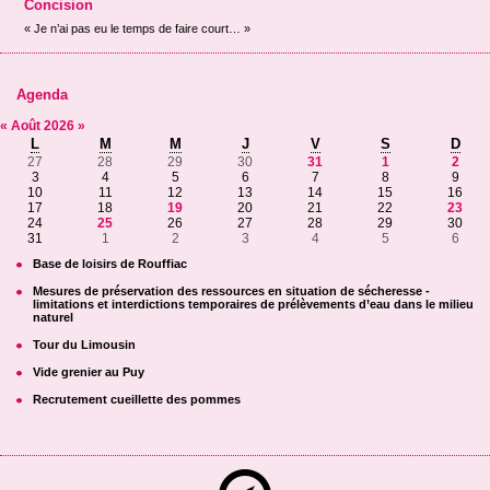
Concision
« Je n’ai pas eu le temps de faire court… »
Agenda
«
Août
2026
»
L
M
M
J
V
S
D
27
28
29
30
31
1
2
3
4
5
6
7
8
9
10
11
12
13
14
15
16
17
18
19
20
21
22
23
24
25
26
27
28
29
30
31
1
2
3
4
5
6
Base de loisirs de Rouffiac
Mesures de préservation des ressources en situation de sécheresse -
limitations et interdictions temporaires de prélèvements d’eau dans le milieu
naturel
Tour du Limousin
Vide grenier au Puy
Recrutement cueillette des pommes