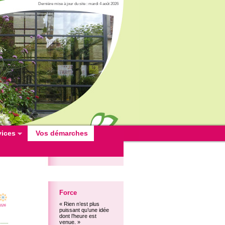
Dernière mise à jour du site : mardi 4 août 2026
vices
Vos démarches
Force
« Rien n’est plus
2026
puissant qu’une idée
dont l’heure est
venue. »