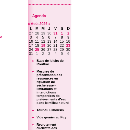
Agenda
«
Août
2026
»
L
M
M
J
V
S
D
27
28
29
30
31
1
2
ut
3
4
5
6
7
8
9
10
11
12
13
14
15
16
17
18
19
20
21
22
23
24
25
26
27
28
29
30
31
1
2
3
4
5
6
Base de loisirs de
Rouffiac
Mesures de
préservation des
ressources en
situation de
sécheresse -
limitations et
interdictions
temporaires de
prélèvements d’eau
dans le milieu naturel
Tour du Limousin
Vide grenier au Puy
Recrutement
cueillette des