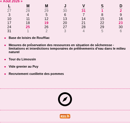
«
Août
2026
»
L
M
M
J
V
S
D
27
28
29
30
31
1
2
3
4
5
6
7
8
9
10
11
12
13
14
15
16
17
18
19
20
21
22
23
24
25
26
27
28
29
30
31
1
2
3
4
5
6
Base de loisirs de Rouffiac
Mesures de préservation des ressources en situation de sécheresse -
limitations et interdictions temporaires de prélèvements d’eau dans le milieu
naturel
Tour du Limousin
Vide grenier au Puy
Recrutement cueillette des pommes