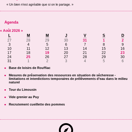
« Un bien n’est agréable que si on le partage. »
Agenda
«
Août
2026
»
L
M
M
J
V
S
D
27
28
29
30
31
1
2
3
4
5
6
7
8
9
10
11
12
13
14
15
16
17
18
19
20
21
22
23
24
25
26
27
28
29
30
31
1
2
3
4
5
6
Base de loisirs de Rouffiac
Mesures de préservation des ressources en situation de sécheresse -
limitations et interdictions temporaires de prélèvements d’eau dans le milieu
naturel
Tour du Limousin
Vide grenier au Puy
Recrutement cueillette des pommes