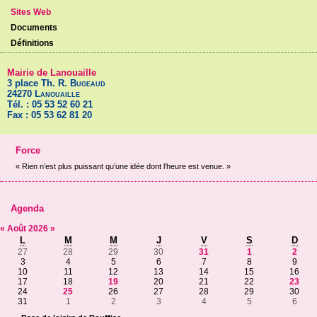
Sites Web
Documents
Définitions
Mairie de Lanouaille
3 place Th. R.
Bugeaud
24270
Lanouaille
Tél. : 05 53 52 60 21
Fax : 05 53 62 81 20
Force
« Rien n’est plus puissant qu’une idée dont l’heure est venue. »
Agenda
«
Août
2026
»
L
M
M
J
V
S
D
27
28
29
30
31
1
2
3
4
5
6
7
8
9
10
11
12
13
14
15
16
17
18
19
20
21
22
23
24
25
26
27
28
29
30
31
1
2
3
4
5
6