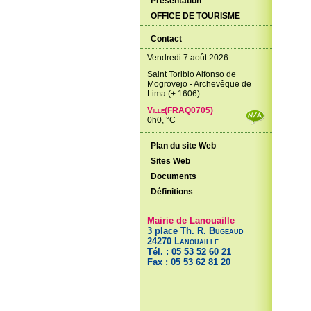
Présentation
OFFICE DE TOURISME
Contact
Vendredi 7 août 2026
Saint Toribio Alfonso de
Mogrovejo - Archevêque de
Lima (+ 1606)
Ville(FRAQ0705)
0h0, °C
Plan du site Web
Sites Web
Documents
Définitions
Mairie de Lanouaille
3 place Th. R.
Bugeaud
24270
Lanouaille
Tél. : 05 53 52 60 21
Fax : 05 53 62 81 20