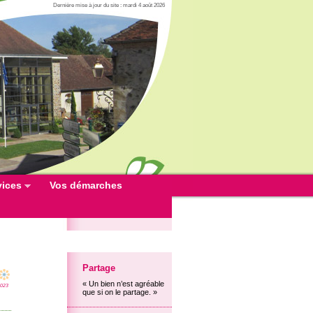
Dernière mise à jour du site : mardi 4 août 2026
vices
Vos démarches
Partage
« Un bien n’est agréable
2023
que si on le partage. »