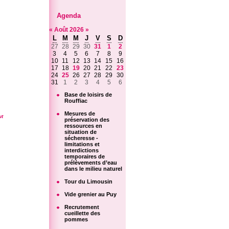
Agenda
«
Août
2026
»
L
M
M
J
V
S
D
27
28
29
30
31
1
2
3
4
5
6
7
8
9
10
11
12
13
14
15
16
17
18
19
20
21
22
23
24
25
26
27
28
29
30
31
1
2
3
4
5
6
Base de loisirs de
Rouffiac
Mesures de
ut
préservation des
ressources en
situation de
sécheresse -
limitations et
interdictions
temporaires de
prélèvements d’eau
dans le milieu naturel
Tour du Limousin
Vide grenier au Puy
Recrutement
cueillette des
pommes