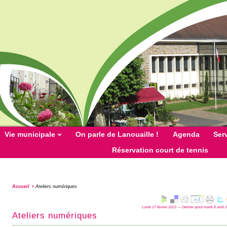
Vie municipale
On parle de Lanouaille !
Agenda
Ser
Réservation court de tennis
Accueil
Ateliers numériques
Lundi 27 février 2023 — Dernier ajout mardi 8 août 
Ateliers numériques