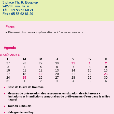
3 place Th. R.
Bugeaud
24270
Lanouaille
Tél. : 05 53 52 60 21
Fax : 05 53 62 81 20
Force
« Rien n’est plus puissant qu’une idée dont l’heure est venue. »
Agenda
«
Août
2026
»
L
M
M
J
V
S
D
27
28
29
30
31
1
2
3
4
5
6
7
8
9
10
11
12
13
14
15
16
17
18
19
20
21
22
23
24
25
26
27
28
29
30
31
1
2
3
4
5
6
Base de loisirs de Rouffiac
Mesures de préservation des ressources en situation de sécheresse -
limitations et interdictions temporaires de prélèvements d’eau dans le milieu
naturel
Tour du Limousin
Vide grenier au Puy