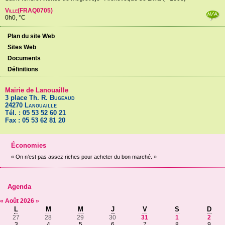
Ville(FRAQ0705)
0h0, °C
Plan du site Web
Sites Web
Documents
Définitions
Mairie de Lanouaille
3 place Th. R.
Bugeaud
24270
Lanouaille
Tél. : 05 53 52 60 21
Fax : 05 53 62 81 20
Économies
« On n’est pas assez riches pour acheter du bon marché. »
Agenda
«
Août
2026
»
L
M
M
J
V
S
D
27
28
29
30
31
1
2
3
4
5
6
7
8
9