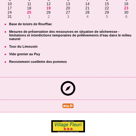
10
11
12
13
14
15
16
17
18
19
20
21
22
23
24
25
26
27
28
29
30
31
1
2
3
4
5
6
Base de loisirs de Rouffiac
Mesures de préservation des ressources en situation de sécheresse -
limitations et interdictions temporaires de prélèvements d’eau dans le milieu
naturel
Tour du Limousin
Vide grenier au Puy
Recrutement cueillette des pommes