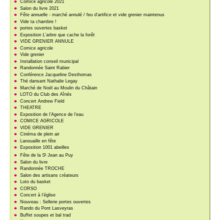
Comice agricole 2021
Salon du livre 2021
Fête annuelle - marché annulé / feu d’artifice et vide grenier maintenus
Vide ta chambre !
portes ouvertes basket
Exposition L’arbre que cache la forêt
VIDE GRENIER ANNULE
Comice agricole
Vide grenier
Installation conseil municipal
Randonnée Saint Rabier
Conférence Jacqueline Desthomas
Thé dansant Nathalie Legay
Marché de Noël au Moulin du Châtain
LOTO du Club des Aînés
Concert Andrew Field
THEATRE
Exposition de l’Agence de l’eau
COMICE AGRICOLE
VIDE GRENIER
Cinéma de plein air
Lanouaille en fête
Exposition 1001 abeilles
t
Fête de la S
Jean au Puy
Salon du livre
Randonnée TROCHE
Salon des artisans créateurs
Loto du basket
CORSO
Concert à l’église
Nouveau : Sellerie portes ouvertes
Rando du Pont Lasveyras
Buffet soupes et bal trad