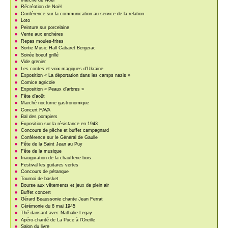
Récréation de Noël
Conférence sur la communication au service de la relation
Loto
Peinture sur porcelaine
Vente aux enchères
Repas moules-frites
Sortie Music Hall Cabaret Bergerac
Soirée boeuf grillé
Vide grenier
Les cordes et voix magiques d’Ukraine
Exposition « La déportation dans les camps nazis »
Comice agricole
Exposition « Peaux d’arbres »
Fête d’août
Marché nocturne gastronomique
Concert FAVA
Bal des pompiers
Exposition sur la résistance en 1943
Concours de pêche et buffet campagnard
Conférence sur le Général de Gaulle
Fête de la Saint Jean au Puy
Fête de la musique
Inauguration de la chaufferie bois
Festival les guitares vertes
Concours de pétanque
Tournoi de basket
Bourse aux vêtements et jeux de plein air
Buffet concert
Gérard Beaussonie chante Jean Ferrat
Cérémonie du 8 mai 1945
Thé dansant avec Nathalie Legay
Apéro-chanté de La Puce à l’Oreille
Salon du livre