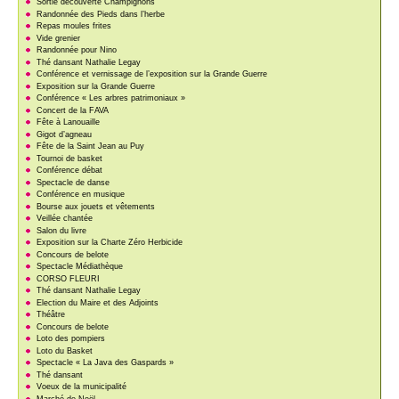
Sortie découverte Champignons
Randonnée des Pieds dans l’herbe
Repas moules frites
Vide grenier
Randonnée pour Nino
Thé dansant Nathalie Legay
Conférence et vernissage de l’exposition sur la Grande Guerre
Exposition sur la Grande Guerre
Conférence « Les arbres patrimoniaux »
Concert de la FAVA
Fête à Lanouaille
Gigot d’agneau
Fête de la Saint Jean au Puy
Tournoi de basket
Conférence débat
Spectacle de danse
Conférence en musique
Bourse aux jouets et vêtements
Veillée chantée
Salon du livre
Exposition sur la Charte Zéro Herbicide
Concours de belote
Spectacle Médiathèque
CORSO FLEURI
Thé dansant Nathalie Legay
Election du Maire et des Adjoints
Théâtre
Concours de belote
Loto des pompiers
Loto du Basket
Spectacle « La Java des Gaspards »
Thé dansant
Voeux de la municipalité
Marché de Noël