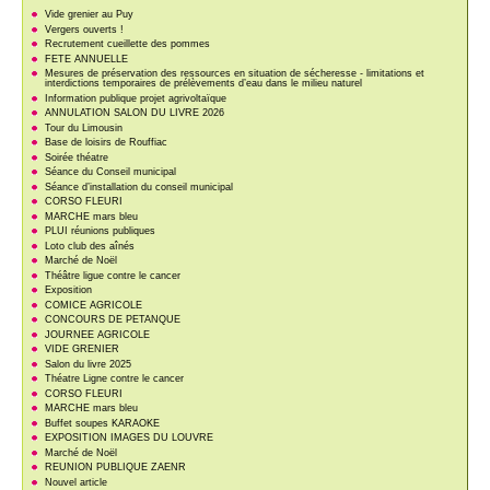
Vide grenier au Puy
Vergers ouverts !
Recrutement cueillette des pommes
FETE ANNUELLE
Mesures de préservation des ressources en situation de sécheresse - limitations et
interdictions temporaires de prélèvements d’eau dans le milieu naturel
Information publique projet agrivoltaïque
ANNULATION SALON DU LIVRE 2026
Tour du Limousin
Base de loisirs de Rouffiac
Soirée théatre
Séance du Conseil municipal
Séance d’installation du conseil municipal
CORSO FLEURI
MARCHE mars bleu
PLUI réunions publiques
Loto club des aînés
Marché de Noël
Théâtre ligue contre le cancer
Exposition
COMICE AGRICOLE
CONCOURS DE PETANQUE
JOURNEE AGRICOLE
VIDE GRENIER
Salon du livre 2025
Théatre Ligne contre le cancer
CORSO FLEURI
MARCHE mars bleu
Buffet soupes KARAOKE
EXPOSITION IMAGES DU LOUVRE
Marché de Noël
REUNION PUBLIQUE ZAENR
Nouvel article