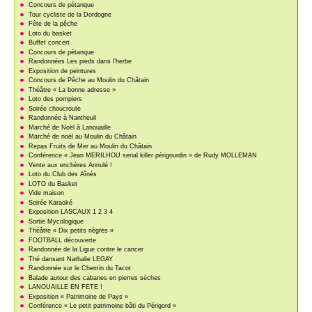
Concours de pétanque
Tour cycliste de la Dordogne
Fête de la pêche
Loto du basket
Buffet concert
Concours de pétanque
Randonnées Les pieds dans l’herbe
Exposition de peintures
Concours de Pêche au Moulin du Châtain
Théâtre « La bonne adresse »
Loto des pompiers
Soirée choucroute
Randonnée à Nantheuil
Marché de Noël à Lanouaille
Marché de noël au Moulin du Châtain
Repas Fruits de Mer au Moulin du Châtain
Conférence « Jean MERILHOU serial killer périgourdin » de Rudy MOLLEMAN
Vente aux enchères Annulé !
Loto du Club des Aînés
LOTO du Basket
Vide maison
Soirée Karaoké
Exposition LASCAUX 1 2 3 4
Sortie Mycologique
Théâtre « Dix petits nègres »
FOOTBALL découverte
Randonnée de la Ligue contre le cancer
Thé dansant Nathalie LEGAY
Randonnée sur le Chemin du Tacot
Balade autour des cabanes en pierres sèches
LANOUAILLE EN FETE !
Exposition « Patrimoine de Pays »
Conférence « Le petit patrimoine bâti du Périgord »