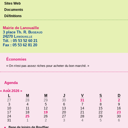
Sites Web
Documents
Définitions
Mairie de Lanouaille
3 place Th. R.
Bugeaud
24270
Lanouaille
Tél. : 05 53 52 60 21
Fax : 05 53 62 81 20
Économies
« On n’est pas assez riches pour acheter du bon marché. »
Agenda
«
Août
2026
»
L
M
M
J
V
S
D
27
28
29
30
31
1
2
3
4
5
6
7
8
9
10
11
12
13
14
15
16
17
18
19
20
21
22
23
24
25
26
27
28
29
30
31
1
2
3
4
5
6
Base de loisirs de Rouffiac