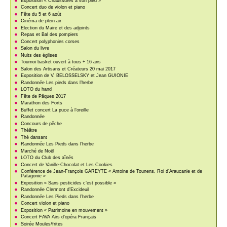
Exposition « Chaussures à son pied »
Concert duo de violon et piano
Fête du 5 et 6 août
Cinéma de plein air
Election du Maire et des adjoints
Repas et Bal des pompiers
Concert polyphonies corses
Salon du livre
Nuits des églises
Tournoi basket ouvert à tous + 16 ans
Salon des Artisans et Créateurs 20 mai 2017
Exposition de V. BELOSSELSKY et Jean GUIONIE
Randonnée Les pieds dans l’herbe
LOTO du hand
Fête de Pâques 2017
Marathon des Forts
Buffet concert La puce à l’oreille
Randonnée
Concours de pêche
Théâtre
Thé dansant
Randonnée Les Pieds dans l’herbe
Marché de Noël
LOTO du Club des aînés
Concert de Vanille-Chocolat et Les Cookies
Conférence de Jean-François GAREYTE « Antoine de Tounens, Roi d’Araucanie et de
Patagonie »
Exposition « Sans pesticides c’est possible »
Randonnée Clermont d’Excideuil
Randonnée Les Pieds dans l’herbe
Concert violon et piano
Exposition « Patrimoine en mouvement »
Concert FAVA Airs d’opéra Français
Soirée Moules/frites