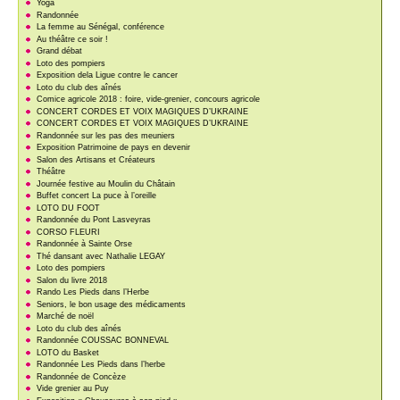
Yoga
Randonnée
La femme au Sénégal, conférence
Au théâtre ce soir !
Grand débat
Loto des pompiers
Exposition dela Ligue contre le cancer
Loto du club des aînés
Comice agricole 2018 : foire, vide-grenier, concours agricole
CONCERT CORDES ET VOIX MAGIQUES D’UKRAINE
CONCERT CORDES ET VOIX MAGIQUES D’UKRAINE
Randonnée sur les pas des meuniers
Exposition Patrimoine de pays en devenir
Salon des Artisans et Créateurs
Théâtre
Journée festive au Moulin du Châtain
Buffet concert La puce à l’oreille
LOTO DU FOOT
Randonnée du Pont Lasveyras
CORSO FLEURI
Randonnée à Sainte Orse
Thé dansant avec Nathalie LEGAY
Loto des pompiers
Salon du livre 2018
Rando Les Pieds dans l’Herbe
Seniors, le bon usage des médicaments
Marché de noël
Loto du club des aînés
Randonnée COUSSAC BONNEVAL
LOTO du Basket
Randonnée Les Pieds dans l’herbe
Randonnée de Concèze
Vide grenier au Puy