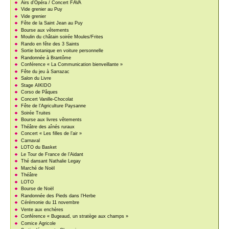
Airs d’Opéra / Concert FAVA
Vide grenier au Puy
Vide grenier
Fête de la Saint Jean au Puy
Bourse aux vêtements
Moulin du châtain soirée Moules/Frites
Rando en fête des 3 Saints
Sortie botanique en voiture personnelle
Randonnée à Brantôme
Conférence « La Communication bienveillante »
Fête du jeu à Sarrazac
Salon du Livre
Stage AIKIDO
Corso de Pâques
Concert Vanille-Chocolat
Fête de l’Agriculture Paysanne
Soirée Truites
Bourse aux livres vêtements
Théâtre des aînés ruraux
Concert « Les filles de l’air »
Carnaval
LOTO du Basket
Le Tour de France de l’Aidant
Thé dansant Nathalie Legay
Marché de Noël
Théâtre
LOTO
Bourse de Noël
Randonnée des Pieds dans l’Herbe
Cérémonie du 11 novembre
Vente aux enchères
Conférence « Bugeaud, un stratège aux champs »
Comice Agricole