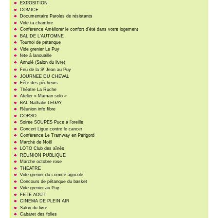
EXPOSITION
COMICE
Documentaire Paroles de résistants
Vide ta chambre
Conférence Améliorer le confort d’été dans votre logement
BAL DE L’AUTOMNE
Tournoi de pétanque
Vide grenier Le Puy
fete à lanouaille
Annulé (Salon du livre)
t
Feu de la S
Jean au Puy
JOURNEE DU CHEVAL
Fête des pêcheurs
Théatre La Ruche
Atelier « Maman solo »
BAL Nathalie LEGAY
Réunion info fibre
CORSO
Soirée SOUPES Puce à l’oreille
Concert Ligue contre le cancer
Conférence Le Tramway en Périgord
Marché de Noël
LOTO Club des aînés
REUNION PUBLIQUE
Marche octobre rose
THEATRE
Vide grenier du comice agricole
Concours de pétanque du basket
Vide grenier au Puy
FETE AOUT
CINEMA DE PLEIN AIR
Salon du livre
Cabaret des folies