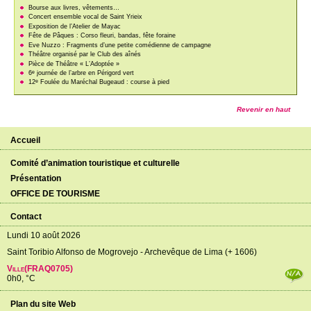
Bourse aux livres, vêtements…
Concert ensemble vocal de Saint Yrieix
Exposition de l’Atelier de Mayac
Fête de Pâques : Corso fleuri, bandas, fête foraine
Eve Nuzzo : Fragments d’une petite comédienne de campagne
Théâtre organisé par le Club des aînés
Pièce de Théâtre « L’Adoptée »
e
6
journée de l’arbre en Périgord vert
e
12
Foulée du Maréchal Bugeaud : course à pied
Revenir en haut
Accueil
Comité d’animation touristique et culturelle
Présentation
OFFICE DE TOURISME
Contact
Lundi 10 août 2026
Saint Toribio Alfonso de Mogrovejo - Archevêque de Lima (+ 1606)
Ville(FRAQ0705)
0h0, °C
Plan du site Web