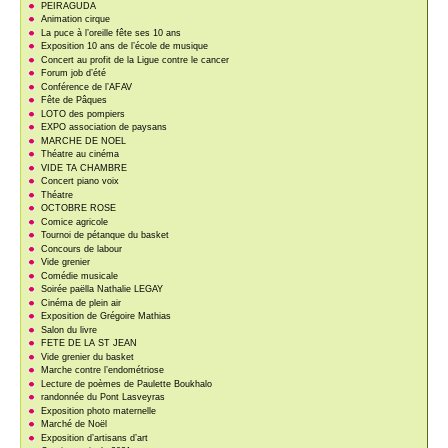
PEIRAGUDA
Animation cirque
La puce à l’oreille fête ses 10 ans
Exposition 10 ans de l’école de musique
Concert au profit de la Ligue contre le cancer
Forum job d’été
Conférence de l’AFAV
Fête de Pâques
LOTO des pompiers
EXPO association de paysans
MARCHE DE NOEL
Théatre au cinéma
VIDE TA CHAMBRE
Concert piano voix
Théatre
OCTOBRE ROSE
Comice agricole
Tournoi de pétanque du basket
Concours de labour
Vide grenier
Comédie musicale
Soirée paëlla Nathalie LEGAY
Cinéma de plein air
Exposition de Grégoire Mathias
Salon du livre
FETE DE LA ST JEAN
Vide grenier du basket
Marche contre l’endométriose
Lecture de poèmes de Paulette Boukhalo
randonnée du Pont Lasveyras
Exposition photo maternelle
Marché de Noël
Exposition d’artisans d’art