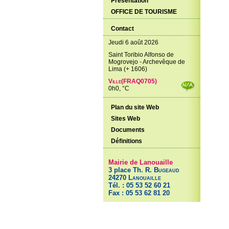
Présentation
OFFICE DE TOURISME
Contact
Jeudi 6 août 2026
Saint Toribio Alfonso de
Mogrovejo - Archevêque de
Lima (+ 1606)
Ville(FRAQ0705)
0h0, °C
Plan du site Web
Sites Web
Documents
Définitions
Mairie de Lanouaille
3 place Th. R.
Bugeaud
24270
Lanouaille
Tél. : 05 53 52 60 21
Fax : 05 53 62 81 20