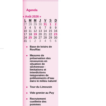
Agenda
«
Août
2026
»
L
M
M
J
V
S
D
27
28
29
30
31
1
2
3
4
5
6
7
8
9
10
11
12
13
14
15
16
17
18
19
20
21
22
23
24
25
26
27
28
29
30
31
1
2
3
4
5
6
Base de loisirs de
Rouffiac
Mesures de
préservation des
ressources en
situation de
sécheresse -
limitations et
interdictions
temporaires de
prélèvements d’eau
dans le milieu naturel
Tour du Limousin
Vide grenier au Puy
Recrutement
cueillette des
pommes