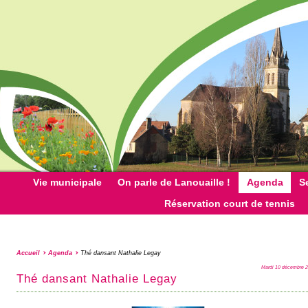
Vie municipale
On parle de Lanouaille !
Agenda
S
Réservation court de tennis
Accueil
Agenda
Thé dansant Nathalie Legay
Mardi 10 décembre 
Thé dansant Nathalie Legay