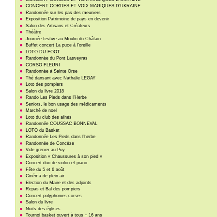
CONCERT CORDES ET VOIX MAGIQUES D’UKRAINE
Randonnée sur les pas des meuniers
Exposition Patrimoine de pays en devenir
Salon des Artisans et Créateurs
Théâtre
Journée festive au Moulin du Châtain
Buffet concert La puce à l’oreille
LOTO DU FOOT
Randonnée du Pont Lasveyras
CORSO FLEURI
Randonnée à Sainte Orse
Thé dansant avec Nathalie LEGAY
Loto des pompiers
Salon du livre 2018
Rando Les Pieds dans l’Herbe
Seniors, le bon usage des médicaments
Marché de noël
Loto du club des aînés
Randonnée COUSSAC BONNEVAL
LOTO du Basket
Randonnée Les Pieds dans l’herbe
Randonnée de Concèze
Vide grenier au Puy
Exposition « Chaussures à son pied »
Concert duo de violon et piano
Fête du 5 et 6 août
Cinéma de plein air
Election du Maire et des adjoints
Repas et Bal des pompiers
Concert polyphonies corses
Salon du livre
Nuits des églises
Tournoi basket ouvert à tous + 16 ans