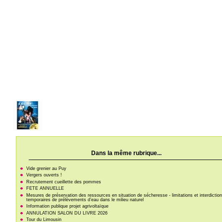
Dans la même rubrique...
Vide grenier au Puy
Vergers ouverts !
Recrutement cueillette des pommes
FETE ANNUELLE
Mesures de préservation des ressources en situation de sécheresse - limitations et interdictio
temporaires de prélèvements d’eau dans le milieu naturel
Information publique projet agrivoltaïque
ANNULATION SALON DU LIVRE 2026
Tour du Limousin