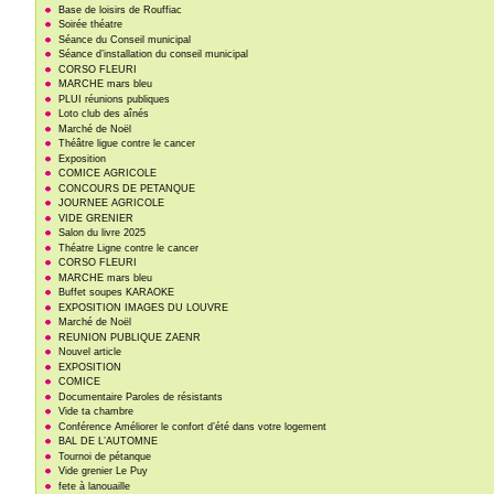
Base de loisirs de Rouffiac
Soirée théatre
Séance du Conseil municipal
Séance d’installation du conseil municipal
CORSO FLEURI
MARCHE mars bleu
PLUI réunions publiques
Loto club des aînés
Marché de Noël
Théâtre ligue contre le cancer
Exposition
COMICE AGRICOLE
CONCOURS DE PETANQUE
JOURNEE AGRICOLE
VIDE GRENIER
Salon du livre 2025
Théatre Ligne contre le cancer
CORSO FLEURI
MARCHE mars bleu
Buffet soupes KARAOKE
EXPOSITION IMAGES DU LOUVRE
Marché de Noël
REUNION PUBLIQUE ZAENR
Nouvel article
EXPOSITION
COMICE
Documentaire Paroles de résistants
Vide ta chambre
Conférence Améliorer le confort d’été dans votre logement
BAL DE L’AUTOMNE
Tournoi de pétanque
Vide grenier Le Puy
fete à lanouaille