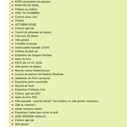
EXPO association de paysans
MARCHE DE NOEL
Théatre au cinéma
VIDE TA CHAMBRE
Concert piano voix
Théatre
OCTOBRE ROSE
Comice agricole
Tournoi de pétanque du basket
Concours de labour
Vide grenier
Comédie musicale
Soirée paëlla Nathalie LEGAY
Cinéma de plein air
Exposition de Grégoire Mathias
Salon du livre
FETE DE LA ST JEAN
Vide grenier du basket
Marche contre l’endométriose
Lecture de poèmes de Paulette Boukhalo
randonnée du Pont Lasveyras
Exposition photo maternelle
Marché de Noël
Exposition d’artisans d’art
Comice agricole 2021
Salon du livre 2021
Fête annuelle - marché annulé / feu d’artifice et vide grenier maintenus
Vide ta chambre !
portes ouvertes basket
Exposition L’arbre que cache la forêt
VIDE GRENIER ANNULE
Comice agricole
Vide grenier