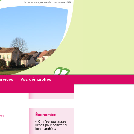
Dernière mise à jour du site : mardi 4 août 2026
ervices
Vos démarches
Économies
2019
« On n’est pas assez
riches pour acheter du
bon marché. »