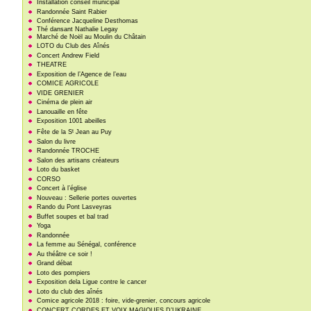
Installation conseil municipal
Randonnée Saint Rabier
Conférence Jacqueline Desthomas
Thé dansant Nathalie Legay
Marché de Noël au Moulin du Châtain
LOTO du Club des Aînés
Concert Andrew Field
THEATRE
Exposition de l’Agence de l’eau
COMICE AGRICOLE
VIDE GRENIER
Cinéma de plein air
Lanouaille en fête
Exposition 1001 abeilles
t
Fête de la S
Jean au Puy
Salon du livre
Randonnée TROCHE
Salon des artisans créateurs
Loto du basket
CORSO
Concert à l’église
Nouveau : Sellerie portes ouvertes
Rando du Pont Lasveyras
Buffet soupes et bal trad
Yoga
Randonnée
La femme au Sénégal, conférence
Au théâtre ce soir !
Grand débat
Loto des pompiers
Exposition dela Ligue contre le cancer
Loto du club des aînés
Comice agricole 2018 : foire, vide-grenier, concours agricole
CONCERT CORDES ET VOIX MAGIQUES D’UKRAINE