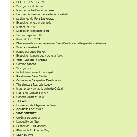
FETE DE LA ST JEAN
Vide grenier du basket
Marche contre l’endométriose
Lecture de poèmes de Paulette Boukhalo
randonnée du Pont Lasveyras
Exposition photo maternelle
Marché de Noël
Exposition d’artisans d’art
Comice agricole 2021
Salon du livre 2021
Fête annuelle - marché annulé / feu d’artifice et vide grenier maintenus
Vide ta chambre !
portes ouvertes basket
Exposition L’arbre que cache la forêt
VIDE GRENIER ANNULE
Comice agricole
Vide grenier
Installation conseil municipal
Randonnée Saint Rabier
Conférence Jacqueline Desthomas
Thé dansant Nathalie Legay
Marché de Noël au Moulin du Châtain
LOTO du Club des Aînés
Concert Andrew Field
THEATRE
Exposition de l’Agence de l’eau
COMICE AGRICOLE
VIDE GRENIER
Cinéma de plein air
Lanouaille en fête
Exposition 1001 abeilles
t
Fête de la S
Jean au Puy
Salon du livre