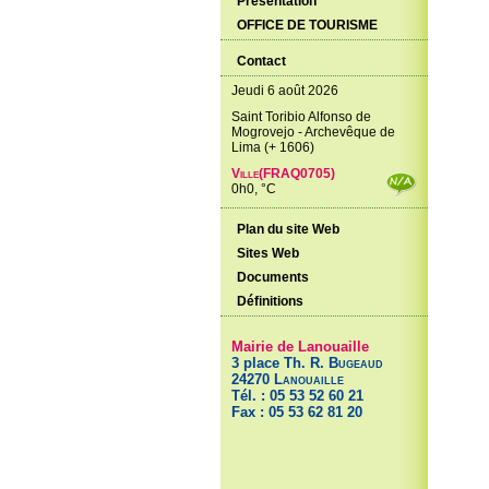
Présentation
OFFICE DE TOURISME
Contact
Jeudi 6 août 2026
Saint Toribio Alfonso de
Mogrovejo - Archevêque de
Lima (+ 1606)
Ville(FRAQ0705)
0h0, °C
Plan du site Web
Sites Web
Documents
Définitions
Mairie de Lanouaille
3 place Th. R.
Bugeaud
24270
Lanouaille
Tél. : 05 53 52 60 21
Fax : 05 53 62 81 20