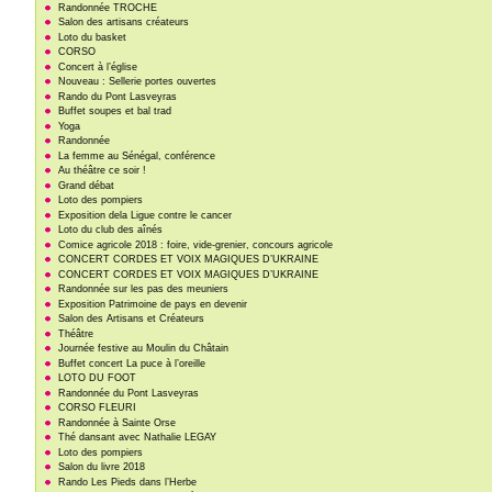
Randonnée TROCHE
Salon des artisans créateurs
Loto du basket
CORSO
Concert à l’église
Nouveau : Sellerie portes ouvertes
Rando du Pont Lasveyras
Buffet soupes et bal trad
Yoga
Randonnée
La femme au Sénégal, conférence
Au théâtre ce soir !
Grand débat
Loto des pompiers
Exposition dela Ligue contre le cancer
Loto du club des aînés
Comice agricole 2018 : foire, vide-grenier, concours agricole
CONCERT CORDES ET VOIX MAGIQUES D’UKRAINE
CONCERT CORDES ET VOIX MAGIQUES D’UKRAINE
Randonnée sur les pas des meuniers
Exposition Patrimoine de pays en devenir
Salon des Artisans et Créateurs
Théâtre
Journée festive au Moulin du Châtain
Buffet concert La puce à l’oreille
LOTO DU FOOT
Randonnée du Pont Lasveyras
CORSO FLEURI
Randonnée à Sainte Orse
Thé dansant avec Nathalie LEGAY
Loto des pompiers
Salon du livre 2018
Rando Les Pieds dans l’Herbe