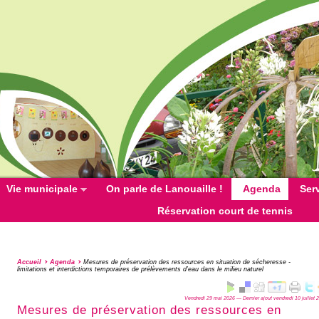
Vie municipale
On parle de Lanouaille !
Agenda
Ser
Réservation court de tennis
Accueil
Agenda
Mesures de préservation des ressources en situation de sécheresse -
limitations et interdictions temporaires de prélèvements d’eau dans le milieu naturel
Vendredi 29 mai 2026 — Dernier ajout vendredi 10 juillet 
Mesures de préservation des ressources en