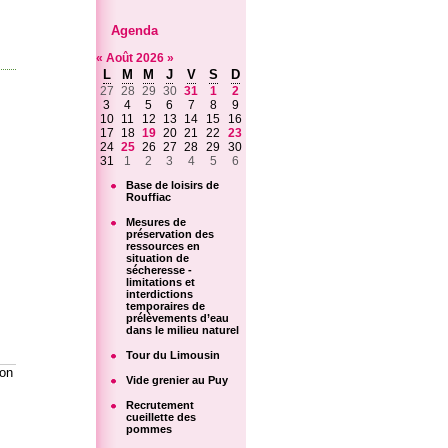
Agenda
«
Août
2026
»
L
M
M
J
V
S
D
27
28
29
30
31
1
2
3
4
5
6
7
8
9
10
11
12
13
14
15
16
17
18
19
20
21
22
23
24
25
26
27
28
29
30
31
1
2
3
4
5
6
Base de loisirs de
Rouffiac
Mesures de
préservation des
ressources en
situation de
sécheresse -
limitations et
interdictions
temporaires de
prélèvements d’eau
dans le milieu naturel
Tour du Limousin
ion
Vide grenier au Puy
Recrutement
cueillette des
pommes