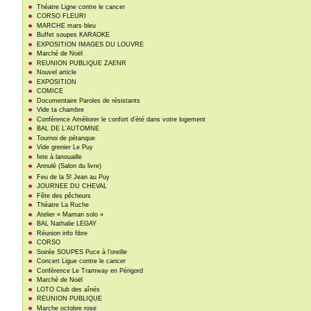
Théatre Ligne contre le cancer
CORSO FLEURI
MARCHE mars bleu
Buffet soupes KARAOKE
EXPOSITION IMAGES DU LOUVRE
Marché de Noël
REUNION PUBLIQUE ZAENR
Nouvel article
EXPOSITION
COMICE
Documentaire Paroles de résistants
Vide ta chambre
Conférence Améliorer le confort d’été dans votre logement
BAL DE L’AUTOMNE
Tournoi de pétanque
Vide grenier Le Puy
fete à lanouaille
Annulé (Salon du livre)
t
Feu de la S
Jean au Puy
JOURNEE DU CHEVAL
Fête des pêcheurs
Théatre La Ruche
Atelier « Maman solo »
BAL Nathalie LEGAY
Réunion info fibre
CORSO
Soirée SOUPES Puce à l’oreille
Concert Ligue contre le cancer
Conférence Le Tramway en Périgord
Marché de Noël
LOTO Club des aînés
REUNION PUBLIQUE
Marche octobre rose