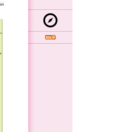
ion
ns