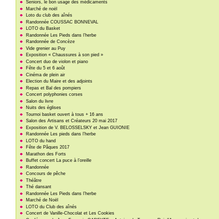
Seniors, le bon usage des médicaments
Marché de noël
Loto du club des aînés
Randonnée COUSSAC BONNEVAL
LOTO du Basket
Randonnée Les Pieds dans l’herbe
Randonnée de Concèze
Vide grenier au Puy
Exposition « Chaussures à son pied »
Concert duo de violon et piano
Fête du 5 et 6 août
Cinéma de plein air
Election du Maire et des adjoints
Repas et Bal des pompiers
Concert polyphonies corses
Salon du livre
Nuits des églises
Tournoi basket ouvert à tous + 16 ans
Salon des Artisans et Créateurs 20 mai 2017
Exposition de V. BELOSSELSKY et Jean GUIONIE
Randonnée Les pieds dans l’herbe
LOTO du hand
Fête de Pâques 2017
Marathon des Forts
Buffet concert La puce à l’oreille
Randonnée
Concours de pêche
Théâtre
Thé dansant
Randonnée Les Pieds dans l’herbe
Marché de Noël
LOTO du Club des aînés
Concert de Vanille-Chocolat et Les Cookies