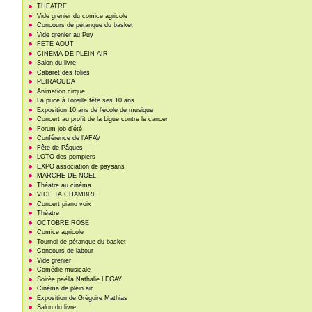
THEATRE
Vide grenier du comice agricole
Concours de pétanque du basket
Vide grenier au Puy
FETE AOUT
CINEMA DE PLEIN AIR
Salon du livre
Cabaret des folies
PEIRAGUDA
Animation cirque
La puce à l’oreille fête ses 10 ans
Exposition 10 ans de l’école de musique
Concert au profit de la Ligue contre le cancer
Forum job d’été
Conférence de l’AFAV
Fête de Pâques
LOTO des pompiers
EXPO association de paysans
MARCHE DE NOEL
Théatre au cinéma
VIDE TA CHAMBRE
Concert piano voix
Théatre
OCTOBRE ROSE
Comice agricole
Tournoi de pétanque du basket
Concours de labour
Vide grenier
Comédie musicale
Soirée paëlla Nathalie LEGAY
Cinéma de plein air
Exposition de Grégoire Mathias
Salon du livre