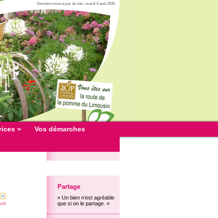
Dernière mise à jour du site : mardi 4 août 2026
vices
Vos démarches
Partage
« Un bien n’est agréable
que si on le partage. »
2026