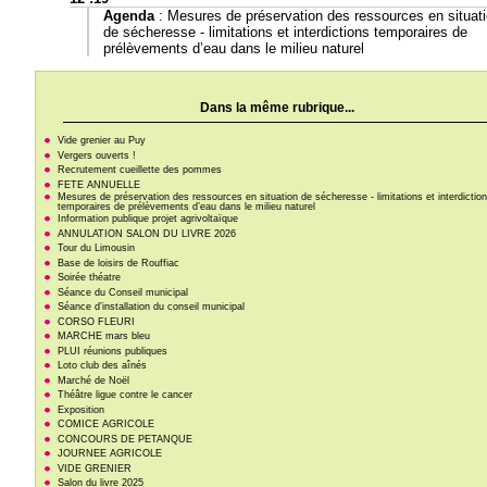
Agenda
:
Mesures de préservation des ressources en situat
de sécheresse - limitations et interdictions temporaires de
prélèvements d’eau dans le milieu naturel
Dans la même rubrique...
Vide grenier au Puy
Vergers ouverts !
Recrutement cueillette des pommes
FETE ANNUELLE
Mesures de préservation des ressources en situation de sécheresse - limitations et interdictio
temporaires de prélèvements d’eau dans le milieu naturel
Information publique projet agrivoltaïque
ANNULATION SALON DU LIVRE 2026
Tour du Limousin
Base de loisirs de Rouffiac
Soirée théatre
Séance du Conseil municipal
Séance d’installation du conseil municipal
CORSO FLEURI
MARCHE mars bleu
PLUI réunions publiques
Loto club des aînés
Marché de Noël
Théâtre ligue contre le cancer
Exposition
COMICE AGRICOLE
CONCOURS DE PETANQUE
JOURNEE AGRICOLE
VIDE GRENIER
Salon du livre 2025