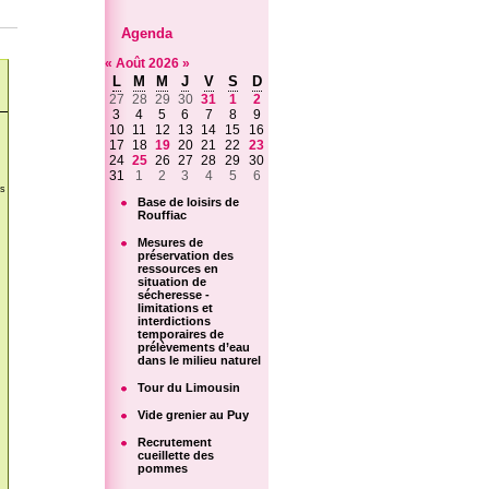
Agenda
«
Août
2026
»
L
M
M
J
V
S
D
27
28
29
30
31
1
2
3
4
5
6
7
8
9
10
11
12
13
14
15
16
17
18
19
20
21
22
23
24
25
26
27
28
29
30
31
1
2
3
4
5
6
ns
Base de loisirs de
Rouffiac
Mesures de
préservation des
ressources en
situation de
sécheresse -
limitations et
interdictions
temporaires de
prélèvements d’eau
dans le milieu naturel
Tour du Limousin
Vide grenier au Puy
Recrutement
cueillette des
pommes