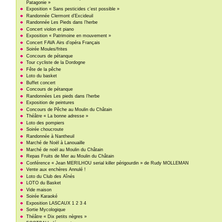
Patagonie »
Exposition « Sans pesticides c’est possible »
Randonnée Clermont d’Excideuil
Randonnée Les Pieds dans l’herbe
Concert violon et piano
Exposition « Patrimoine en mouvement »
Concert FAVA Airs d’opéra Français
Soirée Moules/frites
Concours de pétanque
Tour cycliste de la Dordogne
Fête de la pêche
Loto du basket
Buffet concert
Concours de pétanque
Randonnées Les pieds dans l’herbe
Exposition de peintures
Concours de Pêche au Moulin du Châtain
Théâtre « La bonne adresse »
Loto des pompiers
Soirée choucroute
Randonnée à Nantheuil
Marché de Noël à Lanouaille
Marché de noël au Moulin du Châtain
Repas Fruits de Mer au Moulin du Châtain
Conférence « Jean MERILHOU serial killer périgourdin » de Rudy MOLLEMAN
Vente aux enchères Annulé !
Loto du Club des Aînés
LOTO du Basket
Vide maison
Soirée Karaoké
Exposition LASCAUX 1 2 3 4
Sortie Mycologique
Théâtre « Dix petits nègres »