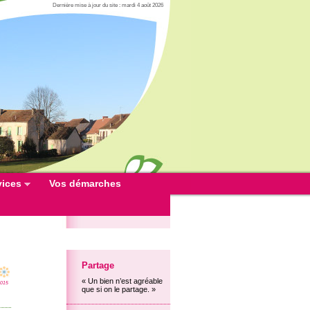
Dernière mise à jour du site : mardi 4 août 2026
vices
Vos démarches
Partage
« Un bien n’est agréable
2015
que si on le partage. »