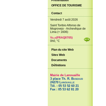
Présentation
OFFICE DE TOURISME
Contact
Vendredi 7 août 2026
Saint Toribio Alfonso de
Mogrovejo - Archevêque de
Lima (+ 1606)
Ville(FRAQ0705)
0h0, °C
Plan du site Web
Sites Web
Documents
Définitions
Mairie de Lanouaille
3 place Th. R.
Bugeaud
24270
Lanouaille
Tél. : 05 53 52 60 21
Fax : 05 53 62 81 20