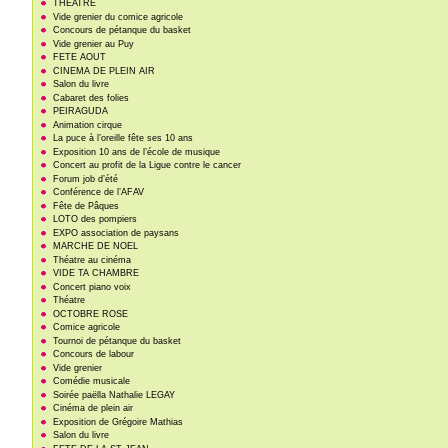
THEATRE
Vide grenier du comice agricole
Concours de pétanque du basket
Vide grenier au Puy
FETE AOUT
CINEMA DE PLEIN AIR
Salon du livre
Cabaret des folies
PEIRAGUDA
Animation cirque
La puce à l’oreille fête ses 10 ans
Exposition 10 ans de l’école de musique
Concert au profit de la Ligue contre le cancer
Forum job d’été
Conférence de l’AFAV
Fête de Pâques
LOTO des pompiers
EXPO association de paysans
MARCHE DE NOEL
Théatre au cinéma
VIDE TA CHAMBRE
Concert piano voix
Théatre
OCTOBRE ROSE
Comice agricole
Tournoi de pétanque du basket
Concours de labour
Vide grenier
Comédie musicale
Soirée paëlla Nathalie LEGAY
Cinéma de plein air
Exposition de Grégoire Mathias
Salon du livre