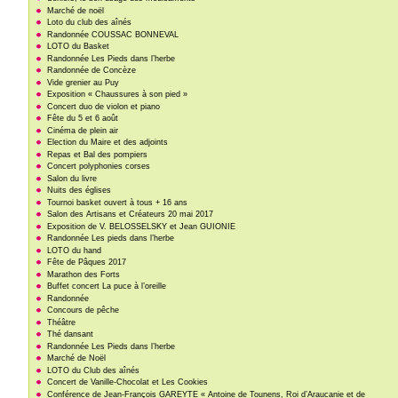
Marché de noël
Loto du club des aînés
Randonnée COUSSAC BONNEVAL
LOTO du Basket
Randonnée Les Pieds dans l’herbe
Randonnée de Concèze
Vide grenier au Puy
Exposition « Chaussures à son pied »
Concert duo de violon et piano
Fête du 5 et 6 août
Cinéma de plein air
Election du Maire et des adjoints
Repas et Bal des pompiers
Concert polyphonies corses
Salon du livre
Nuits des églises
Tournoi basket ouvert à tous + 16 ans
Salon des Artisans et Créateurs 20 mai 2017
Exposition de V. BELOSSELSKY et Jean GUIONIE
Randonnée Les pieds dans l’herbe
LOTO du hand
Fête de Pâques 2017
Marathon des Forts
Buffet concert La puce à l’oreille
Randonnée
Concours de pêche
Théâtre
Thé dansant
Randonnée Les Pieds dans l’herbe
Marché de Noël
LOTO du Club des aînés
Concert de Vanille-Chocolat et Les Cookies
Conférence de Jean-François GAREYTE « Antoine de Tounens, Roi d’Araucanie et de