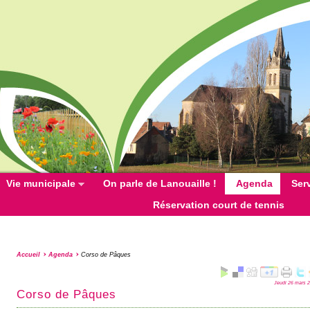
Vie municipale
On parle de Lanouaille !
Agenda
Ser
Réservation court de tennis
Accueil
Agenda
Corso de Pâques
Jeudi 26 mars 
Corso de Pâques