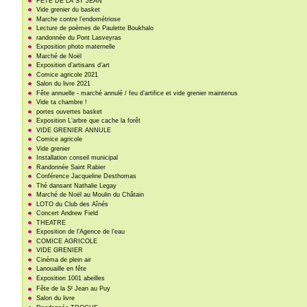
FETE DE LA ST JEAN
Vide grenier du basket
Marche contre l’endométriose
Lecture de poèmes de Paulette Boukhalo
randonnée du Pont Lasveyras
Exposition photo maternelle
Marché de Noël
Exposition d’artisans d’art
Comice agricole 2021
Salon du livre 2021
Fête annuelle - marché annulé / feu d’artifice et vide grenier maintenus
Vide ta chambre !
portes ouvertes basket
Exposition L’arbre que cache la forêt
VIDE GRENIER ANNULE
Comice agricole
Vide grenier
Installation conseil municipal
Randonnée Saint Rabier
Conférence Jacqueline Desthomas
Thé dansant Nathalie Legay
Marché de Noël au Moulin du Châtain
LOTO du Club des Aînés
Concert Andrew Field
THEATRE
Exposition de l’Agence de l’eau
COMICE AGRICOLE
VIDE GRENIER
Cinéma de plein air
Lanouaille en fête
Exposition 1001 abeilles
t
Fête de la S
Jean au Puy
Salon du livre