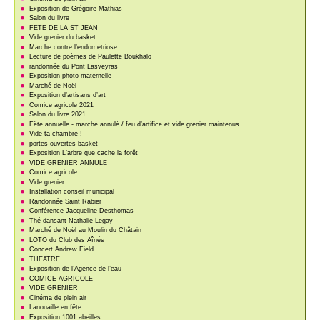
Exposition de Grégoire Mathias
Salon du livre
FETE DE LA ST JEAN
Vide grenier du basket
Marche contre l’endométriose
Lecture de poèmes de Paulette Boukhalo
randonnée du Pont Lasveyras
Exposition photo maternelle
Marché de Noël
Exposition d’artisans d’art
Comice agricole 2021
Salon du livre 2021
Fête annuelle - marché annulé / feu d’artifice et vide grenier maintenus
Vide ta chambre !
portes ouvertes basket
Exposition L’arbre que cache la forêt
VIDE GRENIER ANNULE
Comice agricole
Vide grenier
Installation conseil municipal
Randonnée Saint Rabier
Conférence Jacqueline Desthomas
Thé dansant Nathalie Legay
Marché de Noël au Moulin du Châtain
LOTO du Club des Aînés
Concert Andrew Field
THEATRE
Exposition de l’Agence de l’eau
COMICE AGRICOLE
VIDE GRENIER
Cinéma de plein air
Lanouaille en fête
Exposition 1001 abeilles