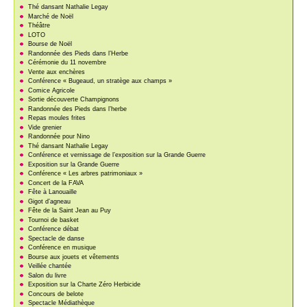
Thé dansant Nathalie Legay
Marché de Noël
Théâtre
LOTO
Bourse de Noël
Randonnée des Pieds dans l’Herbe
Cérémonie du 11 novembre
Vente aux enchères
Conférence « Bugeaud, un stratège aux champs »
Comice Agricole
Sortie découverte Champignons
Randonnée des Pieds dans l’herbe
Repas moules frites
Vide grenier
Randonnée pour Nino
Thé dansant Nathalie Legay
Conférence et vernissage de l’exposition sur la Grande Guerre
Exposition sur la Grande Guerre
Conférence « Les arbres patrimoniaux »
Concert de la FAVA
Fête à Lanouaille
Gigot d’agneau
Fête de la Saint Jean au Puy
Tournoi de basket
Conférence débat
Spectacle de danse
Conférence en musique
Bourse aux jouets et vêtements
Veillée chantée
Salon du livre
Exposition sur la Charte Zéro Herbicide
Concours de belote
Spectacle Médiathèque