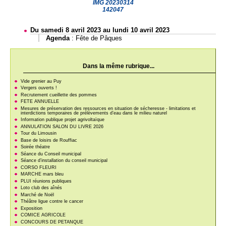
IMG 20230314
142047
Du samedi 8 avril 2023 au lundi 10 avril 2023
Agenda
:
Fête de Pâques
Dans la même rubrique...
Vide grenier au Puy
Vergers ouverts !
Recrutement cueillette des pommes
FETE ANNUELLE
Mesures de préservation des ressources en situation de sécheresse - limitations et
interdictions temporaires de prélèvements d’eau dans le milieu naturel
Information publique projet agrivoltaïque
ANNULATION SALON DU LIVRE 2026
Tour du Limousin
Base de loisirs de Rouffiac
Soirée théatre
Séance du Conseil municipal
Séance d’installation du conseil municipal
CORSO FLEURI
MARCHE mars bleu
PLUI réunions publiques
Loto club des aînés
Marché de Noël
Théâtre ligue contre le cancer
Exposition
COMICE AGRICOLE
CONCOURS DE PETANQUE