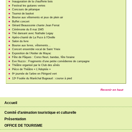
Inauguration de la chaufferie bois
Festival les guitares vertes
Concours de pétanque
Tournoi de basket
Bourse aux vêtements et jeux de plein air
Buffet concert
Gérard Beaussonie chante Jean Ferrat
Cérémonie du 8 mai 1945
Thé dansant avec Nathalie Legay
Apéro-chanté de La Puce à l’Oreille
Salon du livre
Bourse aux livres, vêtements…
Concert ensemble vocal de Saint Yrieix
Exposition de l’Atelier de Mayac
Fête de Pâques : Corso fleuri, bandas, fête foraine
Eve Nuzzo : Fragments d’une petite comédienne de campagne
Théâtre organisé par le Club des aînés
Pièce de Théâtre « L’Adoptée »
e
6
journée de l’arbre en Périgord vert
e
12
Foulée du Maréchal Bugeaud : course à pied
Revenir en haut
Accueil
Comité d’animation touristique et culturelle
Présentation
OFFICE DE TOURISME