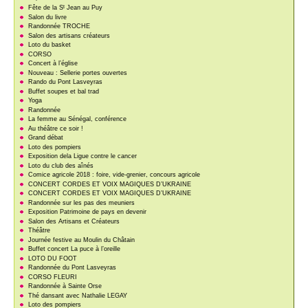
t
Fête de la S
Jean au Puy
Salon du livre
Randonnée TROCHE
Salon des artisans créateurs
Loto du basket
CORSO
Concert à l’église
Nouveau : Sellerie portes ouvertes
Rando du Pont Lasveyras
Buffet soupes et bal trad
Yoga
Randonnée
La femme au Sénégal, conférence
Au théâtre ce soir !
Grand débat
Loto des pompiers
Exposition dela Ligue contre le cancer
Loto du club des aînés
Comice agricole 2018 : foire, vide-grenier, concours agricole
CONCERT CORDES ET VOIX MAGIQUES D’UKRAINE
CONCERT CORDES ET VOIX MAGIQUES D’UKRAINE
Randonnée sur les pas des meuniers
Exposition Patrimoine de pays en devenir
Salon des Artisans et Créateurs
Théâtre
Journée festive au Moulin du Châtain
Buffet concert La puce à l’oreille
LOTO DU FOOT
Randonnée du Pont Lasveyras
CORSO FLEURI
Randonnée à Sainte Orse
Thé dansant avec Nathalie LEGAY
Loto des pompiers