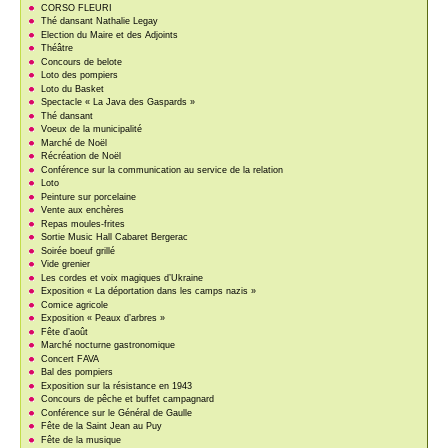
CORSO FLEURI
Thé dansant Nathalie Legay
Election du Maire et des Adjoints
Théâtre
Concours de belote
Loto des pompiers
Loto du Basket
Spectacle « La Java des Gaspards »
Thé dansant
Voeux de la municipalité
Marché de Noël
Récréation de Noël
Conférence sur la communication au service de la relation
Loto
Peinture sur porcelaine
Vente aux enchères
Repas moules-frites
Sortie Music Hall Cabaret Bergerac
Soirée boeuf grillé
Vide grenier
Les cordes et voix magiques d’Ukraine
Exposition « La déportation dans les camps nazis »
Comice agricole
Exposition « Peaux d’arbres »
Fête d’août
Marché nocturne gastronomique
Concert FAVA
Bal des pompiers
Exposition sur la résistance en 1943
Concours de pêche et buffet campagnard
Conférence sur le Général de Gaulle
Fête de la Saint Jean au Puy
Fête de la musique