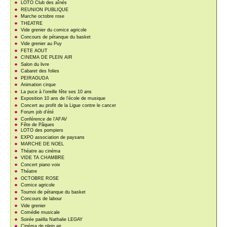
LOTO Club des aînés
REUNION PUBLIQUE
Marche octobre rose
THEATRE
Vide grenier du comice agricole
Concours de pétanque du basket
Vide grenier au Puy
FETE AOUT
CINEMA DE PLEIN AIR
Salon du livre
Cabaret des folies
PEIRAGUDA
Animation cirque
La puce à l’oreille fête ses 10 ans
Exposition 10 ans de l’école de musique
Concert au profit de la Ligue contre le cancer
Forum job d’été
Conférence de l’AFAV
Fête de Pâques
LOTO des pompiers
EXPO association de paysans
MARCHE DE NOEL
Théatre au cinéma
VIDE TA CHAMBRE
Concert piano voix
Théatre
OCTOBRE ROSE
Comice agricole
Tournoi de pétanque du basket
Concours de labour
Vide grenier
Comédie musicale
Soirée paëlla Nathalie LEGAY
Cinéma de plein air