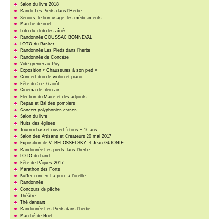
Salon du livre 2018
Rando Les Pieds dans l’Herbe
Seniors, le bon usage des médicaments
Marché de noël
Loto du club des aînés
Randonnée COUSSAC BONNEVAL
LOTO du Basket
Randonnée Les Pieds dans l’herbe
Randonnée de Concèze
Vide grenier au Puy
Exposition « Chaussures à son pied »
Concert duo de violon et piano
Fête du 5 et 6 août
Cinéma de plein air
Election du Maire et des adjoints
Repas et Bal des pompiers
Concert polyphonies corses
Salon du livre
Nuits des églises
Tournoi basket ouvert à tous + 16 ans
Salon des Artisans et Créateurs 20 mai 2017
Exposition de V. BELOSSELSKY et Jean GUIONIE
Randonnée Les pieds dans l’herbe
LOTO du hand
Fête de Pâques 2017
Marathon des Forts
Buffet concert La puce à l’oreille
Randonnée
Concours de pêche
Théâtre
Thé dansant
Randonnée Les Pieds dans l’herbe
Marché de Noël