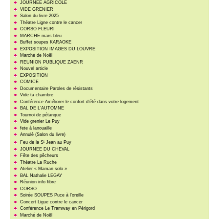
JOURNEE AGRICOLE
VIDE GRENIER
Salon du livre 2025
Théatre Ligne contre le cancer
CORSO FLEURI
MARCHE mars bleu
Buffet soupes KARAOKE
EXPOSITION IMAGES DU LOUVRE
Marché de Noël
REUNION PUBLIQUE ZAENR
Nouvel article
EXPOSITION
COMICE
Documentaire Paroles de résistants
Vide ta chambre
Conférence Améliorer le confort d’été dans votre logement
BAL DE L’AUTOMNE
Tournoi de pétanque
Vide grenier Le Puy
fete à lanouaille
Annulé (Salon du livre)
t
Feu de la S
Jean au Puy
JOURNEE DU CHEVAL
Fête des pêcheurs
Théatre La Ruche
Atelier « Maman solo »
BAL Nathalie LEGAY
Réunion info fibre
CORSO
Soirée SOUPES Puce à l’oreille
Concert Ligue contre le cancer
Conférence Le Tramway en Périgord
Marché de Noël