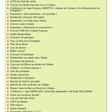
LOTO du Club des aînés
Concert de Vanille-Chocolat et Les Cookies
Conférence de Jean-François GAREYTE « Antoine de Tounens, Roi d’Araucanie et de
Patagonie »
Exposition « Sans pesticides c’est possible »
Randonnée Clermont d’Excideuil
Randonnée Les Pieds dans l’herbe
Concert violon et piano
Exposition « Patrimoine en mouvement »
Concert FAVA Airs d’opéra Français
Soirée Moules/frites
Concours de pétanque
Tour cycliste de la Dordogne
Fête de la pêche
Loto du basket
Buffet concert
Concours de pétanque
Randonnées Les pieds dans l’herbe
Exposition de peintures
Concours de Pêche au Moulin du Châtain
Théâtre « La bonne adresse »
Loto des pompiers
Soirée choucroute
Randonnée à Nantheuil
Marché de Noël à Lanouaille
Marché de noël au Moulin du Châtain
Repas Fruits de Mer au Moulin du Châtain
Conférence « Jean MERILHOU serial killer périgourdin » de Rudy MOLLEMAN
Vente aux enchères Annulé !
Loto du Club des Aînés
LOTO du Basket
Vide maison
Soirée Karaoké
Exposition LASCAUX 1 2 3 4