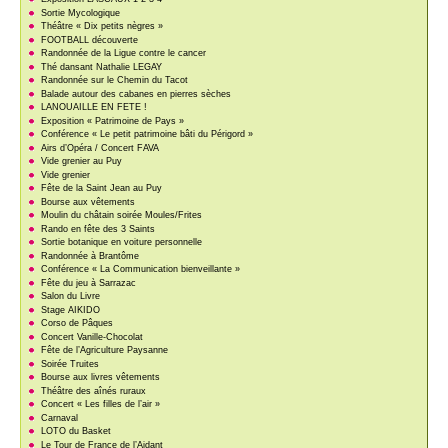
Sortie Mycologique
Théâtre « Dix petits nègres »
FOOTBALL découverte
Randonnée de la Ligue contre le cancer
Thé dansant Nathalie LEGAY
Randonnée sur le Chemin du Tacot
Balade autour des cabanes en pierres sèches
LANOUAILLE EN FETE !
Exposition « Patrimoine de Pays »
Conférence « Le petit patrimoine bâti du Périgord »
Airs d’Opéra / Concert FAVA
Vide grenier au Puy
Vide grenier
Fête de la Saint Jean au Puy
Bourse aux vêtements
Moulin du châtain soirée Moules/Frites
Rando en fête des 3 Saints
Sortie botanique en voiture personnelle
Randonnée à Brantôme
Conférence « La Communication bienveillante »
Fête du jeu à Sarrazac
Salon du Livre
Stage AIKIDO
Corso de Pâques
Concert Vanille-Chocolat
Fête de l’Agriculture Paysanne
Soirée Truites
Bourse aux livres vêtements
Théâtre des aînés ruraux
Concert « Les filles de l’air »
Carnaval
LOTO du Basket
Le Tour de France de l’Aidant