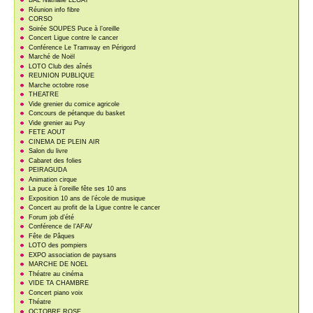
BAL Nathalie LEGAY
Réunion info fibre
CORSO
Soirée SOUPES Puce à l’oreille
Concert Ligue contre le cancer
Conférence Le Tramway en Périgord
Marché de Noël
LOTO Club des aînés
REUNION PUBLIQUE
Marche octobre rose
THEATRE
Vide grenier du comice agricole
Concours de pétanque du basket
Vide grenier au Puy
FETE AOUT
CINEMA DE PLEIN AIR
Salon du livre
Cabaret des folies
PEIRAGUDA
Animation cirque
La puce à l’oreille fête ses 10 ans
Exposition 10 ans de l’école de musique
Concert au profit de la Ligue contre le cancer
Forum job d’été
Conférence de l’AFAV
Fête de Pâques
LOTO des pompiers
EXPO association de paysans
MARCHE DE NOEL
Théatre au cinéma
VIDE TA CHAMBRE
Concert piano voix
Théatre
OCTOBRE ROSE