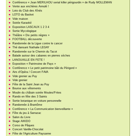
Conférence « Jean MERILHOU serial killer périgourdin » de Rudy MOLLEMAN
Vente aux enchères Annulé !
Loto du Club des Aînés
LOTO du Basket
Vide maison
Soirée Karaoké
Exposition LASCAUX 1 2 3 4
Sortie Mycologique
Théâtre « Dix petits nègres »
FOOTBALL découverte
Randonnée de la Ligue contre le cancer
Thé dansant Nathalie LEGAY
Randonnée sur le Chemin du Tacot
Balade autour des cabanes en pierres sèches
LANOUAILLE EN FETE !
Exposition « Patrimoine de Pays »
Conférence « Le petit patrimoine bâti du Périgord »
Airs d’Opéra / Concert FAVA
Vide grenier au Puy
Vide grenier
Fête de la Saint Jean au Puy
Bourse aux vêtements
Moulin du châtain soirée Moules/Frites
Rando en fête des 3 Saints
Sortie botanique en voiture personnelle
Randonnée à Brantôme
Conférence « La Communication bienveillante »
Fête du jeu à Sarrazac
Salon du Livre
Stage AIKIDO
Corso de Pâques
Concert Vanille-Chocolat
Fête de l’Agriculture Paysanne