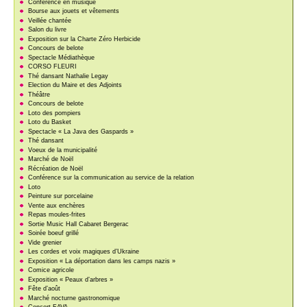
Conférence en musique
Bourse aux jouets et vêtements
Veillée chantée
Salon du livre
Exposition sur la Charte Zéro Herbicide
Concours de belote
Spectacle Médiathèque
CORSO FLEURI
Thé dansant Nathalie Legay
Election du Maire et des Adjoints
Théâtre
Concours de belote
Loto des pompiers
Loto du Basket
Spectacle « La Java des Gaspards »
Thé dansant
Voeux de la municipalité
Marché de Noël
Récréation de Noël
Conférence sur la communication au service de la relation
Loto
Peinture sur porcelaine
Vente aux enchères
Repas moules-frites
Sortie Music Hall Cabaret Bergerac
Soirée boeuf grillé
Vide grenier
Les cordes et voix magiques d’Ukraine
Exposition « La déportation dans les camps nazis »
Comice agricole
Exposition « Peaux d’arbres »
Fête d’août
Marché nocturne gastronomique