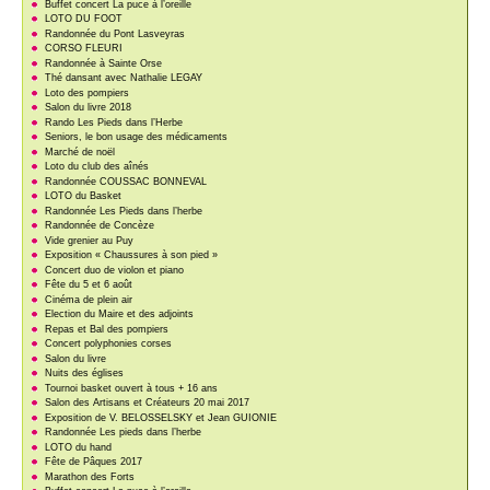
Buffet concert La puce à l’oreille
LOTO DU FOOT
Randonnée du Pont Lasveyras
CORSO FLEURI
Randonnée à Sainte Orse
Thé dansant avec Nathalie LEGAY
Loto des pompiers
Salon du livre 2018
Rando Les Pieds dans l’Herbe
Seniors, le bon usage des médicaments
Marché de noël
Loto du club des aînés
Randonnée COUSSAC BONNEVAL
LOTO du Basket
Randonnée Les Pieds dans l’herbe
Randonnée de Concèze
Vide grenier au Puy
Exposition « Chaussures à son pied »
Concert duo de violon et piano
Fête du 5 et 6 août
Cinéma de plein air
Election du Maire et des adjoints
Repas et Bal des pompiers
Concert polyphonies corses
Salon du livre
Nuits des églises
Tournoi basket ouvert à tous + 16 ans
Salon des Artisans et Créateurs 20 mai 2017
Exposition de V. BELOSSELSKY et Jean GUIONIE
Randonnée Les pieds dans l’herbe
LOTO du hand
Fête de Pâques 2017
Marathon des Forts