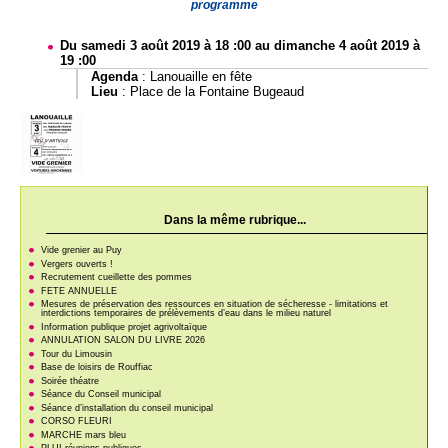
programme
Du samedi 3 août 2019 à 18 :00 au dimanche 4 août 2019 à
19 :00
Agenda
:
Lanouaille en fête
Lieu
: Place de la Fontaine Bugeaud
Dans la même rubrique...
Vide grenier au Puy
Vergers ouverts !
Recrutement cueillette des pommes
FETE ANNUELLE
Mesures de préservation des ressources en situation de sécheresse - limitations et
interdictions temporaires de prélèvements d’eau dans le milieu naturel
Information publique projet agrivoltaïque
ANNULATION SALON DU LIVRE 2026
Tour du Limousin
Base de loisirs de Rouffiac
Soirée théatre
Séance du Conseil municipal
Séance d’installation du conseil municipal
CORSO FLEURI
MARCHE mars bleu