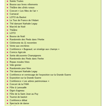
Soirée Truites
Bourse aux livres vêtements
Théâtre des aînés ruraux
Concert « Les filles de l’air »
Carnaval
LOTO du Basket
Le Tour de France de l’Aidant
Thé dansant Nathalie Legay
Marché de Noël
Théâtre
LOTO
Bourse de Noël
Randonnée des Pieds dans l’Herbe
Cérémonie du 11 novembre
Vente aux enchères
Conférence « Bugeaud, un stratège aux champs »
Comice Agricole
Sortie découverte Champignons
Randonnée des Pieds dans l’herbe
Repas moules frites
Vide grenier
Randonnée pour Nino
Thé dansant Nathalie Legay
Conférence et vernissage de l’exposition sur la Grande Guerre
Exposition sur la Grande Guerre
Conférence « Les arbres patrimoniaux »
Concert de la FAVA
Fête à Lanouaille
Gigot d’agneau
Fête de la Saint Jean au Puy
Tournoi de basket
Conférence débat
Spectacle de danse