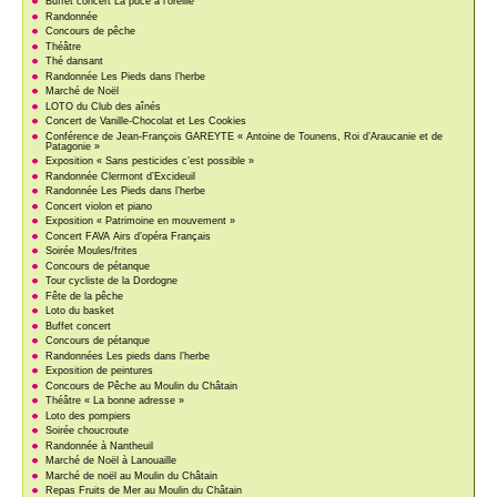
Buffet concert La puce à l’oreille
Randonnée
Concours de pêche
Théâtre
Thé dansant
Randonnée Les Pieds dans l’herbe
Marché de Noël
LOTO du Club des aînés
Concert de Vanille-Chocolat et Les Cookies
Conférence de Jean-François GAREYTE « Antoine de Tounens, Roi d’Araucanie et de
Patagonie »
Exposition « Sans pesticides c’est possible »
Randonnée Clermont d’Excideuil
Randonnée Les Pieds dans l’herbe
Concert violon et piano
Exposition « Patrimoine en mouvement »
Concert FAVA Airs d’opéra Français
Soirée Moules/frites
Concours de pétanque
Tour cycliste de la Dordogne
Fête de la pêche
Loto du basket
Buffet concert
Concours de pétanque
Randonnées Les pieds dans l’herbe
Exposition de peintures
Concours de Pêche au Moulin du Châtain
Théâtre « La bonne adresse »
Loto des pompiers
Soirée choucroute
Randonnée à Nantheuil
Marché de Noël à Lanouaille
Marché de noël au Moulin du Châtain
Repas Fruits de Mer au Moulin du Châtain