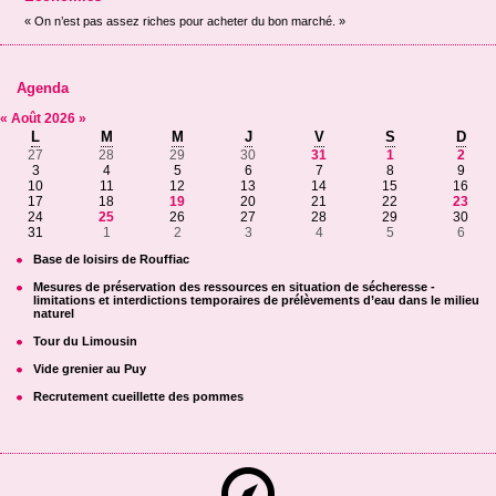
« On n’est pas assez riches pour acheter du bon marché. »
Agenda
«
Août
2026
»
L
M
M
J
V
S
D
27
28
29
30
31
1
2
3
4
5
6
7
8
9
10
11
12
13
14
15
16
17
18
19
20
21
22
23
24
25
26
27
28
29
30
31
1
2
3
4
5
6
Base de loisirs de Rouffiac
Mesures de préservation des ressources en situation de sécheresse -
limitations et interdictions temporaires de prélèvements d’eau dans le milieu
naturel
Tour du Limousin
Vide grenier au Puy
Recrutement cueillette des pommes