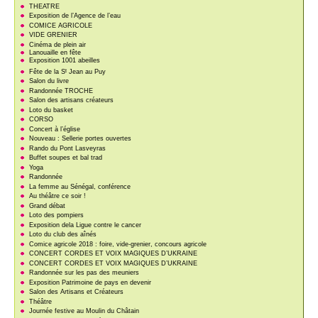
THEATRE
Exposition de l’Agence de l’eau
COMICE AGRICOLE
VIDE GRENIER
Cinéma de plein air
Lanouaille en fête
Exposition 1001 abeilles
t
Fête de la S
Jean au Puy
Salon du livre
Randonnée TROCHE
Salon des artisans créateurs
Loto du basket
CORSO
Concert à l’église
Nouveau : Sellerie portes ouvertes
Rando du Pont Lasveyras
Buffet soupes et bal trad
Yoga
Randonnée
La femme au Sénégal, conférence
Au théâtre ce soir !
Grand débat
Loto des pompiers
Exposition dela Ligue contre le cancer
Loto du club des aînés
Comice agricole 2018 : foire, vide-grenier, concours agricole
CONCERT CORDES ET VOIX MAGIQUES D’UKRAINE
CONCERT CORDES ET VOIX MAGIQUES D’UKRAINE
Randonnée sur les pas des meuniers
Exposition Patrimoine de pays en devenir
Salon des Artisans et Créateurs
Théâtre
Journée festive au Moulin du Châtain