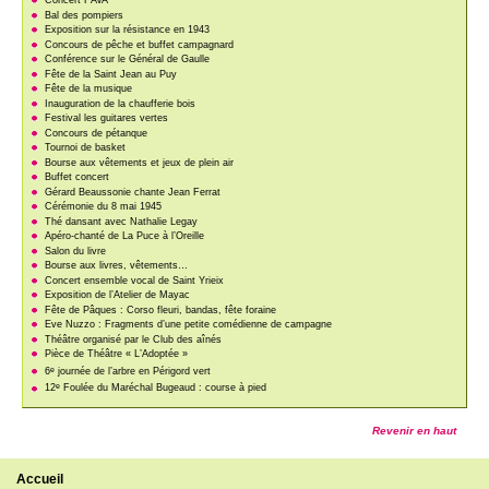
Concert FAVA
Bal des pompiers
Exposition sur la résistance en 1943
Concours de pêche et buffet campagnard
Conférence sur le Général de Gaulle
Fête de la Saint Jean au Puy
Fête de la musique
Inauguration de la chaufferie bois
Festival les guitares vertes
Concours de pétanque
Tournoi de basket
Bourse aux vêtements et jeux de plein air
Buffet concert
Gérard Beaussonie chante Jean Ferrat
Cérémonie du 8 mai 1945
Thé dansant avec Nathalie Legay
Apéro-chanté de La Puce à l’Oreille
Salon du livre
Bourse aux livres, vêtements…
Concert ensemble vocal de Saint Yrieix
Exposition de l’Atelier de Mayac
Fête de Pâques : Corso fleuri, bandas, fête foraine
Eve Nuzzo : Fragments d’une petite comédienne de campagne
Théâtre organisé par le Club des aînés
Pièce de Théâtre « L’Adoptée »
e
6
journée de l’arbre en Périgord vert
e
12
Foulée du Maréchal Bugeaud : course à pied
Revenir en haut
Accueil