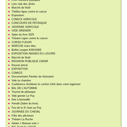
PLUI réunions publiques
Loto club des aînés
Marché de Noël
Théâtre ligue contre le cancer
Exposition
COMICE AGRICOLE
CONCOURS DE PETANQUE
JOURNEE AGRICOLE
VIDE GRENIER
Salon du livre 2025
Théatre Ligne contre le cancer
CORSO FLEURI
MARCHE mars bleu
Buffet soupes KARAOKE
EXPOSITION IMAGES DU LOUVRE
Marché de Noël
REUNION PUBLIQUE ZAENR
Nouvel article
EXPOSITION
COMICE
Documentaire Paroles de résistants
Vide ta chambre
Conférence Améliorer le confort d’été dans votre logement
BAL DE L’AUTOMNE
Tournoi de pétanque
Vide grenier Le Puy
fete à lanouaille
Annulé (Salon du livre)
t
Feu de la S
Jean au Puy
JOURNEE DU CHEVAL
Fête des pêcheurs
Théatre La Ruche
Atelier « Maman solo »