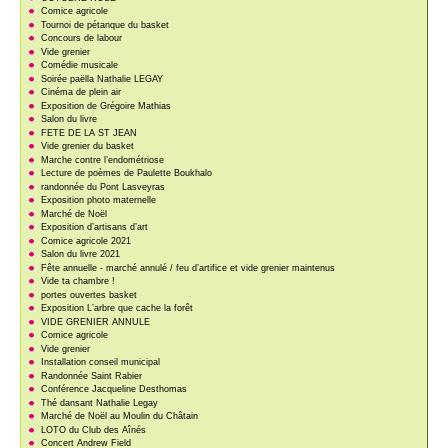
Comice agricole
Tournoi de pétanque du basket
Concours de labour
Vide grenier
Comédie musicale
Soirée paëlla Nathalie LEGAY
Cinéma de plein air
Exposition de Grégoire Mathias
Salon du livre
FETE DE LA ST JEAN
Vide grenier du basket
Marche contre l’endométriose
Lecture de poèmes de Paulette Boukhalo
randonnée du Pont Lasveyras
Exposition photo maternelle
Marché de Noël
Exposition d’artisans d’art
Comice agricole 2021
Salon du livre 2021
Fête annuelle - marché annulé / feu d’artifice et vide grenier maintenus
Vide ta chambre !
portes ouvertes basket
Exposition L’arbre que cache la forêt
VIDE GRENIER ANNULE
Comice agricole
Vide grenier
Installation conseil municipal
Randonnée Saint Rabier
Conférence Jacqueline Desthomas
Thé dansant Nathalie Legay
Marché de Noël au Moulin du Châtain
LOTO du Club des Aînés
Concert Andrew Field