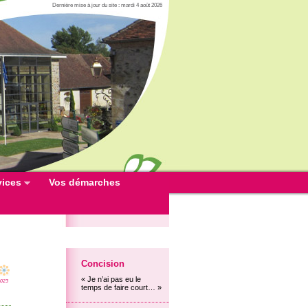
Dernière mise à jour du site : mardi 4 août 2026
vices
Vos démarches
Concision
« Je n’ai pas eu le
2023
temps de faire court… »