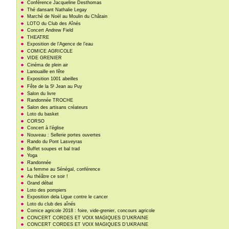
Conférence Jacqueline Desthomas
Thé dansant Nathalie Legay
Marché de Noël au Moulin du Châtain
LOTO du Club des Aînés
Concert Andrew Field
THEATRE
Exposition de l’Agence de l’eau
COMICE AGRICOLE
VIDE GRENIER
Cinéma de plein air
Lanouaille en fête
Exposition 1001 abeilles
t
Fête de la S
Jean au Puy
Salon du livre
Randonnée TROCHE
Salon des artisans créateurs
Loto du basket
CORSO
Concert à l’église
Nouveau : Sellerie portes ouvertes
Rando du Pont Lasveyras
Buffet soupes et bal trad
Yoga
Randonnée
La femme au Sénégal, conférence
Au théâtre ce soir !
Grand débat
Loto des pompiers
Exposition dela Ligue contre le cancer
Loto du club des aînés
Comice agricole 2018 : foire, vide-grenier, concours agricole
CONCERT CORDES ET VOIX MAGIQUES D’UKRAINE
CONCERT CORDES ET VOIX MAGIQUES D’UKRAINE