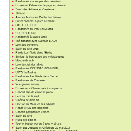
Randonnée sur les pas des meuniers
Exposition Patrimoine de pays en devenir
Salon des Artisans et Créateurs
Théâtre
Journée festive au Moulin du Châtain
Buffet concert La puce à l’oreille
LOTO DU FOOT
Randonnée du Pont Lasveyras
CORSO FLEURI
Randonnée à Sainte Orse
Thé dansant avec Nathalie LEGAY
Loto des pompiers
Salon du livre 2018
Rando Les Pieds dans l’Herbe
Seniors, le bon usage des médicaments
Marché de noël
Loto du club des aînés
Randonnée COUSSAC BONNEVAL
LOTO du Basket
Randonnée Les Pieds dans l’herbe
Randonnée de Concèze
Vide grenier au Puy
Exposition « Chaussures à son pied »
Concert duo de violon et piano
Fête du 5 et 6 août
Cinéma de plein air
Election du Maire et des adjoints
Repas et Bal des pompiers
Concert polyphonies corses
Salon du livre
Nuits des églises
Tournoi basket ouvert à tous + 16 ans
Salon des Artisans et Créateurs 20 mai 2017