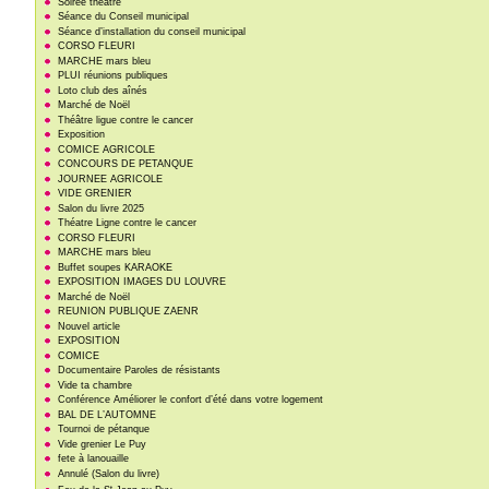
Soirée théatre
Séance du Conseil municipal
Séance d’installation du conseil municipal
CORSO FLEURI
MARCHE mars bleu
PLUI réunions publiques
Loto club des aînés
Marché de Noël
Théâtre ligue contre le cancer
Exposition
COMICE AGRICOLE
CONCOURS DE PETANQUE
JOURNEE AGRICOLE
VIDE GRENIER
Salon du livre 2025
Théatre Ligne contre le cancer
CORSO FLEURI
MARCHE mars bleu
Buffet soupes KARAOKE
EXPOSITION IMAGES DU LOUVRE
Marché de Noël
REUNION PUBLIQUE ZAENR
Nouvel article
EXPOSITION
COMICE
Documentaire Paroles de résistants
Vide ta chambre
Conférence Améliorer le confort d’été dans votre logement
BAL DE L’AUTOMNE
Tournoi de pétanque
Vide grenier Le Puy
fete à lanouaille
Annulé (Salon du livre)
t