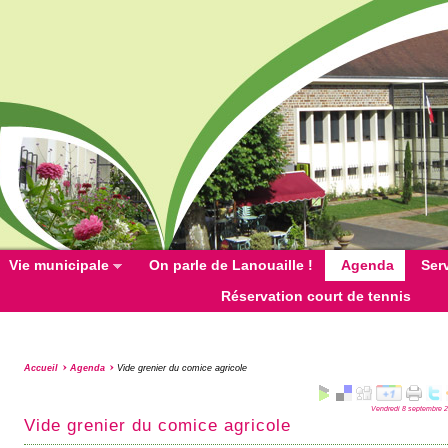
Vie municipale
On parle de Lanouaille !
Agenda
Ser
Réservation court de tennis
Accueil
Agenda
Vide grenier du comice agricole
Vendredi 8 septembre 
Vide grenier du comice agricole