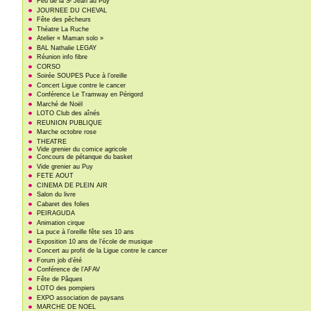
Feu de la S
Jean au Puy
JOURNEE DU CHEVAL
Fête des pêcheurs
Théatre La Ruche
Atelier « Maman solo »
BAL Nathalie LEGAY
Réunion info fibre
CORSO
Soirée SOUPES Puce à l’oreille
Concert Ligue contre le cancer
Conférence Le Tramway en Périgord
Marché de Noël
LOTO Club des aînés
REUNION PUBLIQUE
Marche octobre rose
THEATRE
Vide grenier du comice agricole
Concours de pétanque du basket
Vide grenier au Puy
FETE AOUT
CINEMA DE PLEIN AIR
Salon du livre
Cabaret des folies
PEIRAGUDA
Animation cirque
La puce à l’oreille fête ses 10 ans
Exposition 10 ans de l’école de musique
Concert au profit de la Ligue contre le cancer
Forum job d’été
Conférence de l’AFAV
Fête de Pâques
LOTO des pompiers
EXPO association de paysans
MARCHE DE NOEL