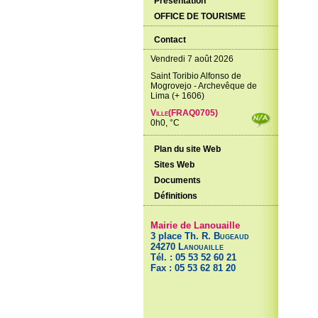
Présentation
OFFICE DE TOURISME
Contact
Vendredi 7 août 2026
Saint Toribio Alfonso de
Mogrovejo - Archevêque de
Lima (+ 1606)
Ville(FRAQ0705)
0h0, °C
Plan du site Web
Sites Web
Documents
Définitions
Mairie de Lanouaille
3 place Th. R.
Bugeaud
24270
Lanouaille
Tél. : 05 53 52 60 21
Fax : 05 53 62 81 20