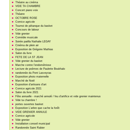
Théatre au cinéma
VIDE TA CHAMBRE
Concert piano voix
Théatre
OCTOBRE ROSE
Comice agricole
Tournoi de pétanque du basket
Concours de labour
Vide grenier
Comédie musicale
Soirée paëlla Nathalie LEGAY
Cinéma de plein air
Exposition de Grégoire Mathias
Salon du livre
FETE DE LA ST JEAN
Vide grenier du basket
Marche contre l’endométriose
Lecture de poèmes de Paulette Boukhalo
randonnée du Pont Lasveyras
Exposition photo maternelle
Marché de Noël
Exposition d’artisans d’art
Comice agricole 2021
Salon du livre 2021
Fête annuelle - marché annulé / feu d’artifice et vide grenier maintenus
Vide ta chambre !
portes ouvertes basket
Exposition L’arbre que cache la forêt
VIDE GRENIER ANNULE
Comice agricole
Vide grenier
Installation conseil municipal
Randonnée Saint Rabier