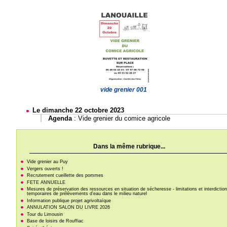
vide grenier 001
Le dimanche 22 octobre 2023
Agenda
:
Vide grenier du comice agricole
Dans la même rubrique...
Vide grenier au Puy
Vergers ouverts !
Recrutement cueillette des pommes
FETE ANNUELLE
Mesures de préservation des ressources en situation de sécheresse - limitations et interdictio
temporaires de prélèvements d’eau dans le milieu naturel
Information publique projet agrivoltaïque
ANNULATION SALON DU LIVRE 2026
Tour du Limousin
Base de loisirs de Rouffiac