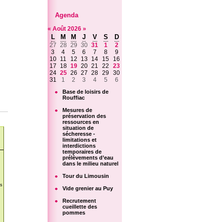
Agenda
«
Août
2026
»
L
M
M
J
V
S
D
27
28
29
30
31
1
2
3
4
5
6
7
8
9
10
11
12
13
14
15
16
17
18
19
20
21
22
23
24
25
26
27
28
29
30
31
1
2
3
4
5
6
Base de loisirs de
Rouffiac
Mesures de
préservation des
ressources en
situation de
sécheresse -
limitations et
interdictions
temporaires de
prélèvements d’eau
dans le milieu naturel
Tour du Limousin
ns
Vide grenier au Puy
Recrutement
cueillette des
pommes