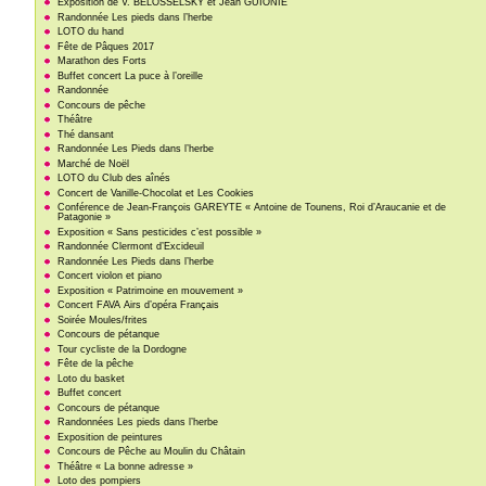
Exposition de V. BELOSSELSKY et Jean GUIONIE
Randonnée Les pieds dans l’herbe
LOTO du hand
Fête de Pâques 2017
Marathon des Forts
Buffet concert La puce à l’oreille
Randonnée
Concours de pêche
Théâtre
Thé dansant
Randonnée Les Pieds dans l’herbe
Marché de Noël
LOTO du Club des aînés
Concert de Vanille-Chocolat et Les Cookies
Conférence de Jean-François GAREYTE « Antoine de Tounens, Roi d’Araucanie et de
Patagonie »
Exposition « Sans pesticides c’est possible »
Randonnée Clermont d’Excideuil
Randonnée Les Pieds dans l’herbe
Concert violon et piano
Exposition « Patrimoine en mouvement »
Concert FAVA Airs d’opéra Français
Soirée Moules/frites
Concours de pétanque
Tour cycliste de la Dordogne
Fête de la pêche
Loto du basket
Buffet concert
Concours de pétanque
Randonnées Les pieds dans l’herbe
Exposition de peintures
Concours de Pêche au Moulin du Châtain
Théâtre « La bonne adresse »
Loto des pompiers