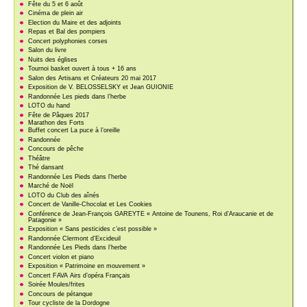
Fête du 5 et 6 août
Cinéma de plein air
Election du Maire et des adjoints
Repas et Bal des pompiers
Concert polyphonies corses
Salon du livre
Nuits des églises
Tournoi basket ouvert à tous + 16 ans
Salon des Artisans et Créateurs 20 mai 2017
Exposition de V. BELOSSELSKY et Jean GUIONIE
Randonnée Les pieds dans l’herbe
LOTO du hand
Fête de Pâques 2017
Marathon des Forts
Buffet concert La puce à l’oreille
Randonnée
Concours de pêche
Théâtre
Thé dansant
Randonnée Les Pieds dans l’herbe
Marché de Noël
LOTO du Club des aînés
Concert de Vanille-Chocolat et Les Cookies
Conférence de Jean-François GAREYTE « Antoine de Tounens, Roi d’Araucanie et de
Patagonie »
Exposition « Sans pesticides c’est possible »
Randonnée Clermont d’Excideuil
Randonnée Les Pieds dans l’herbe
Concert violon et piano
Exposition « Patrimoine en mouvement »
Concert FAVA Airs d’opéra Français
Soirée Moules/frites
Concours de pétanque
Tour cycliste de la Dordogne