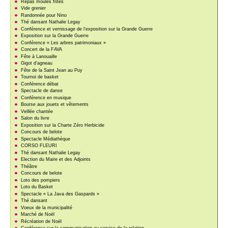
Repas moules frites
Vide grenier
Randonnée pour Nino
Thé dansant Nathalie Legay
Conférence et vernissage de l’exposition sur la Grande Guerre
Exposition sur la Grande Guerre
Conférence « Les arbres patrimoniaux »
Concert de la FAVA
Fête à Lanouaille
Gigot d’agneau
Fête de la Saint Jean au Puy
Tournoi de basket
Conférence débat
Spectacle de danse
Conférence en musique
Bourse aux jouets et vêtements
Veillée chantée
Salon du livre
Exposition sur la Charte Zéro Herbicide
Concours de belote
Spectacle Médiathèque
CORSO FLEURI
Thé dansant Nathalie Legay
Election du Maire et des Adjoints
Théâtre
Concours de belote
Loto des pompiers
Loto du Basket
Spectacle « La Java des Gaspards »
Thé dansant
Voeux de la municipalité
Marché de Noël
Récréation de Noël