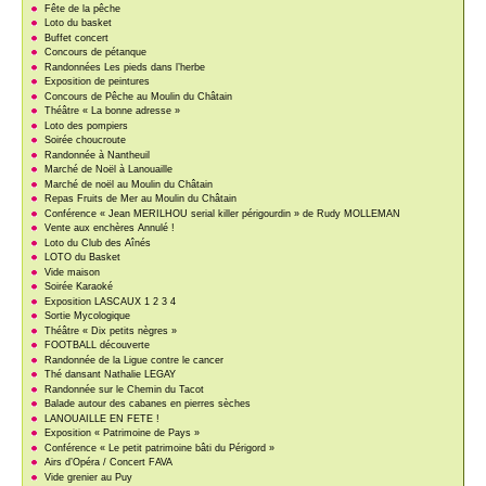
Fête de la pêche
Loto du basket
Buffet concert
Concours de pétanque
Randonnées Les pieds dans l’herbe
Exposition de peintures
Concours de Pêche au Moulin du Châtain
Théâtre « La bonne adresse »
Loto des pompiers
Soirée choucroute
Randonnée à Nantheuil
Marché de Noël à Lanouaille
Marché de noël au Moulin du Châtain
Repas Fruits de Mer au Moulin du Châtain
Conférence « Jean MERILHOU serial killer périgourdin » de Rudy MOLLEMAN
Vente aux enchères Annulé !
Loto du Club des Aînés
LOTO du Basket
Vide maison
Soirée Karaoké
Exposition LASCAUX 1 2 3 4
Sortie Mycologique
Théâtre « Dix petits nègres »
FOOTBALL découverte
Randonnée de la Ligue contre le cancer
Thé dansant Nathalie LEGAY
Randonnée sur le Chemin du Tacot
Balade autour des cabanes en pierres sèches
LANOUAILLE EN FETE !
Exposition « Patrimoine de Pays »
Conférence « Le petit patrimoine bâti du Périgord »
Airs d’Opéra / Concert FAVA
Vide grenier au Puy