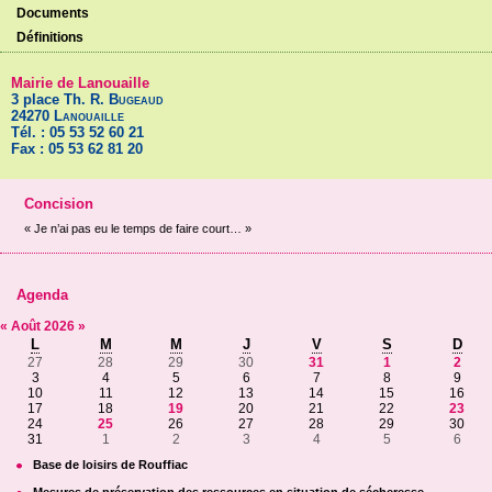
Documents
Définitions
Mairie de Lanouaille
3 place Th. R.
Bugeaud
24270
Lanouaille
Tél. : 05 53 52 60 21
Fax : 05 53 62 81 20
Concision
« Je n’ai pas eu le temps de faire court… »
Agenda
«
Août
2026
»
L
M
M
J
V
S
D
27
28
29
30
31
1
2
3
4
5
6
7
8
9
10
11
12
13
14
15
16
17
18
19
20
21
22
23
24
25
26
27
28
29
30
31
1
2
3
4
5
6
Base de loisirs de Rouffiac
Mesures de préservation des ressources en situation de sécheresse -