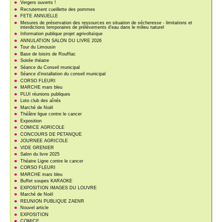
Vergers ouverts !
Recrutement cueillette des pommes
FETE ANNUELLE
Mesures de préservation des ressources en situation de sécheresse - limitations et
interdictions temporaires de prélèvements d’eau dans le milieu naturel
Information publique projet agrivoltaïque
ANNULATION SALON DU LIVRE 2026
Tour du Limousin
Base de loisirs de Rouffiac
Soirée théatre
Séance du Conseil municipal
Séance d’installation du conseil municipal
CORSO FLEURI
MARCHE mars bleu
PLUI réunions publiques
Loto club des aînés
Marché de Noël
Théâtre ligue contre le cancer
Exposition
COMICE AGRICOLE
CONCOURS DE PETANQUE
JOURNEE AGRICOLE
VIDE GRENIER
Salon du livre 2025
Théatre Ligne contre le cancer
CORSO FLEURI
MARCHE mars bleu
Buffet soupes KARAOKE
EXPOSITION IMAGES DU LOUVRE
Marché de Noël
REUNION PUBLIQUE ZAENR
Nouvel article
EXPOSITION
COMICE