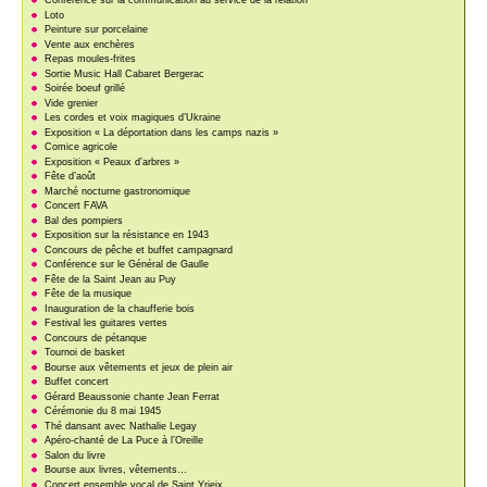
Conférence sur la communication au service de la relation
Loto
Peinture sur porcelaine
Vente aux enchères
Repas moules-frites
Sortie Music Hall Cabaret Bergerac
Soirée boeuf grillé
Vide grenier
Les cordes et voix magiques d’Ukraine
Exposition « La déportation dans les camps nazis »
Comice agricole
Exposition « Peaux d’arbres »
Fête d’août
Marché nocturne gastronomique
Concert FAVA
Bal des pompiers
Exposition sur la résistance en 1943
Concours de pêche et buffet campagnard
Conférence sur le Général de Gaulle
Fête de la Saint Jean au Puy
Fête de la musique
Inauguration de la chaufferie bois
Festival les guitares vertes
Concours de pétanque
Tournoi de basket
Bourse aux vêtements et jeux de plein air
Buffet concert
Gérard Beaussonie chante Jean Ferrat
Cérémonie du 8 mai 1945
Thé dansant avec Nathalie Legay
Apéro-chanté de La Puce à l’Oreille
Salon du livre
Bourse aux livres, vêtements…
Concert ensemble vocal de Saint Yrieix