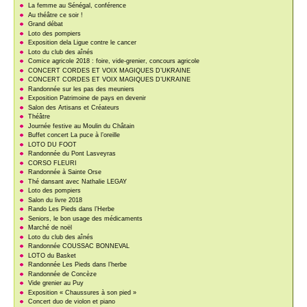
La femme au Sénégal, conférence
Au théâtre ce soir !
Grand débat
Loto des pompiers
Exposition dela Ligue contre le cancer
Loto du club des aînés
Comice agricole 2018 : foire, vide-grenier, concours agricole
CONCERT CORDES ET VOIX MAGIQUES D’UKRAINE
CONCERT CORDES ET VOIX MAGIQUES D’UKRAINE
Randonnée sur les pas des meuniers
Exposition Patrimoine de pays en devenir
Salon des Artisans et Créateurs
Théâtre
Journée festive au Moulin du Châtain
Buffet concert La puce à l’oreille
LOTO DU FOOT
Randonnée du Pont Lasveyras
CORSO FLEURI
Randonnée à Sainte Orse
Thé dansant avec Nathalie LEGAY
Loto des pompiers
Salon du livre 2018
Rando Les Pieds dans l’Herbe
Seniors, le bon usage des médicaments
Marché de noël
Loto du club des aînés
Randonnée COUSSAC BONNEVAL
LOTO du Basket
Randonnée Les Pieds dans l’herbe
Randonnée de Concèze
Vide grenier au Puy
Exposition « Chaussures à son pied »
Concert duo de violon et piano