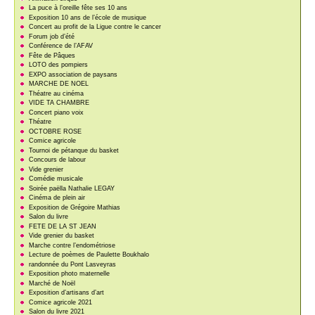
La puce à l’oreille fête ses 10 ans
Exposition 10 ans de l’école de musique
Concert au profit de la Ligue contre le cancer
Forum job d’été
Conférence de l’AFAV
Fête de Pâques
LOTO des pompiers
EXPO association de paysans
MARCHE DE NOEL
Théatre au cinéma
VIDE TA CHAMBRE
Concert piano voix
Théatre
OCTOBRE ROSE
Comice agricole
Tournoi de pétanque du basket
Concours de labour
Vide grenier
Comédie musicale
Soirée paëlla Nathalie LEGAY
Cinéma de plein air
Exposition de Grégoire Mathias
Salon du livre
FETE DE LA ST JEAN
Vide grenier du basket
Marche contre l’endométriose
Lecture de poèmes de Paulette Boukhalo
randonnée du Pont Lasveyras
Exposition photo maternelle
Marché de Noël
Exposition d’artisans d’art
Comice agricole 2021
Salon du livre 2021