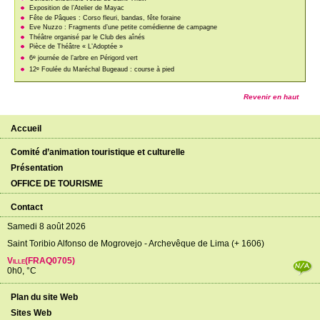
Exposition de l’Atelier de Mayac
Fête de Pâques : Corso fleuri, bandas, fête foraine
Eve Nuzzo : Fragments d’une petite comédienne de campagne
Théâtre organisé par le Club des aînés
Pièce de Théâtre « L’Adoptée »
e
6
journée de l’arbre en Périgord vert
e
12
Foulée du Maréchal Bugeaud : course à pied
Revenir en haut
Accueil
Comité d’animation touristique et culturelle
Présentation
OFFICE DE TOURISME
Contact
Samedi 8 août 2026
Saint Toribio Alfonso de Mogrovejo - Archevêque de Lima (+ 1606)
Ville(FRAQ0705)
0h0, °C
Plan du site Web
Sites Web