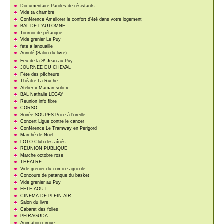
Documentaire Paroles de résistants
Vide ta chambre
Conférence Améliorer le confort d’été dans votre logement
BAL DE L’AUTOMNE
Tournoi de pétanque
Vide grenier Le Puy
fete à lanouaille
Annulé (Salon du livre)
t
Feu de la S
Jean au Puy
JOURNEE DU CHEVAL
Fête des pêcheurs
Théatre La Ruche
Atelier « Maman solo »
BAL Nathalie LEGAY
Réunion info fibre
CORSO
Soirée SOUPES Puce à l’oreille
Concert Ligue contre le cancer
Conférence Le Tramway en Périgord
Marché de Noël
LOTO Club des aînés
REUNION PUBLIQUE
Marche octobre rose
THEATRE
Vide grenier du comice agricole
Concours de pétanque du basket
Vide grenier au Puy
FETE AOUT
CINEMA DE PLEIN AIR
Salon du livre
Cabaret des folies
PEIRAGUDA
Animation cirque