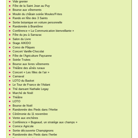
Vide grenier
Fête de la Saint Jean au Puy
Bourse aux vêtements
Moulin du châtain soirée Moules/Frites
Rando en fête des 3 Saints
Sortie botanique en voiture personnelle
Randonnée à Brantôme
Conférence « La Communication bienveillante »
Fête du jeu à Sarrazac
Salon du Livre
Stage AIKIDO
Corso de Pâques
Concert Vanille-Chocolat
Fête de l’Agriculture Paysanne
Soirée Truites
Bourse aux livres vêtements
Théâtre des aînés ruraux
Concert « Les filles de l’air »
Carnaval
LOTO du Basket
Le Tour de France de l’Aidant
Thé dansant Nathalie Legay
Marché de Noël
Théâtre
LOTO
Bourse de Noël
Randonnée des Pieds dans l’Herbe
Cérémonie du 11 novembre
Vente aux enchères
Conférence « Bugeaud, un stratège aux champs »
Comice Agricole
Sortie découverte Champignons
Randonnée des Pieds dans l’herbe